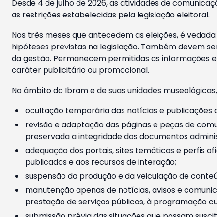
Desde 4 de julho de 2026, as atividades de comunicaçã
as restrições estabelecidas pela legislação eleitoral.
Nos três meses que antecedem as eleições, é vedada a
hipóteses previstas na legislação. Também devem ser
da gestão. Permanecem permitidas as informações est
caráter publicitário ou promocional.
No âmbito do Ibram e de suas unidades museológicas,
ocultação temporária das notícias e publicações a
revisão e adaptação das páginas e peças de comu
preservada a integridade dos documentos administ
adequação dos portais, sites temáticos e perfis ofi
publicados e aos recursos de interação;
suspensão da produção e da veiculação de conteúd
manutenção apenas de notícias, avisos e comunica
prestação de serviços públicos, à programação cul
submissão prévia das situações que possam suscita