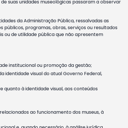
m e de suas unidades museológicas passaram a observar
tidades da Administração Pública, ressalvadas as
públicos, programas, obras, serviços ou resultados
is ou de utilidade pública que não apresentem
ade institucional ou promoção da gestão;
identidade visual do atual Governo Federal,
ive quanto à identidade visual, aos conteúdos
, relacionados ao funcionamento dos museus, à
onal e, quando necessário, à análise jurídica.