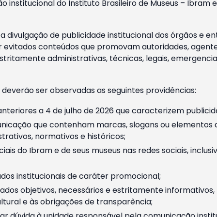
o institucional do Instituto Brasileiro de Museus – Ibra
 divulgação de publicidade institucional dos órgãos e en
 evitados conteúdos que promovam autoridades, agentes 
ritamente administrativas, técnicas, legais, emergencia
 deverão ser observadas as seguintes providências:
nteriores a 4 de julho de 2026 que caracterizem publicid
nicação que contenham marcas, slogans ou elementos da 
rativos, normativos e históricos;
ciais do Ibram e de seus museus nas redes sociais, inclus
os institucionais de caráter promocional;
dos objetivos, necessários e estritamente informativos
tural e às obrigações de transparência;
r dúvida à unidade responsável pela comunicação instituci