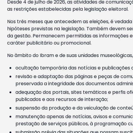
Desde 4 de julho de 2026, as atividades de comunicaçã
as restrições estabelecidas pela legislação eleitoral.
Nos três meses que antecedem as eleições, é vedada a
hipóteses previstas na legislação. Também devem ser
da gestão. Permanecem permitidas as informações est
caráter publicitário ou promocional.
No âmbito do Ibram e de suas unidades museológicas,
ocultação temporária das notícias e publicações a
revisão e adaptação das páginas e peças de comu
preservada a integridade dos documentos administ
adequação dos portais, sites temáticos e perfis ofi
publicados e aos recursos de interação;
suspensão da produção e da veiculação de conteúd
manutenção apenas de notícias, avisos e comunica
prestação de serviços públicos, à programação cul
submissão prévia das situações que possam suscita