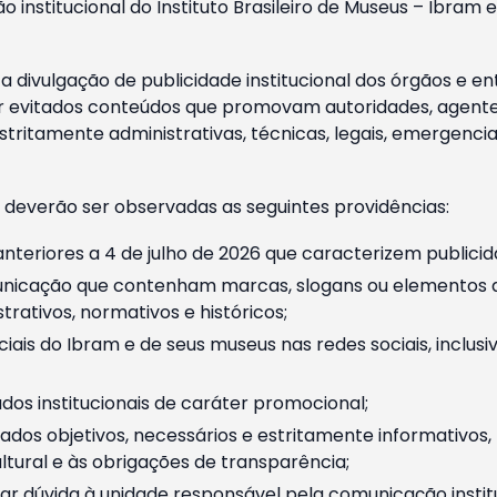
o institucional do Instituto Brasileiro de Museus – Ibra
 divulgação de publicidade institucional dos órgãos e en
 evitados conteúdos que promovam autoridades, agentes 
ritamente administrativas, técnicas, legais, emergencia
 deverão ser observadas as seguintes providências:
nteriores a 4 de julho de 2026 que caracterizem publicid
nicação que contenham marcas, slogans ou elementos da 
rativos, normativos e históricos;
ciais do Ibram e de seus museus nas redes sociais, inclus
os institucionais de caráter promocional;
dos objetivos, necessários e estritamente informativos
tural e às obrigações de transparência;
r dúvida à unidade responsável pela comunicação instituci