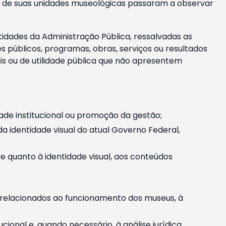
m e de suas unidades museológicas passaram a observar
tidades da Administração Pública, ressalvadas as
públicos, programas, obras, serviços ou resultados
is ou de utilidade pública que não apresentem
ade institucional ou promoção da gestão;
identidade visual do atual Governo Federal,
ive quanto à identidade visual, aos conteúdos
, relacionados ao funcionamento dos museus, à
onal e, quando necessário, à análise jurídica.