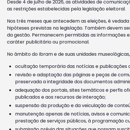
Desde 4 de julho de 2026, as atividades de comunicaçã
as restrições estabelecidas pela legislação eleitoral.
Nos três meses que antecedem as eleições, é vedada a
hipóteses previstas na legislação. Também devem ser
da gestão. Permanecem permitidas as informações est
caráter publicitário ou promocional.
No âmbito do Ibram e de suas unidades museológicas,
ocultação temporária das notícias e publicações a
revisão e adaptação das páginas e peças de comu
preservada a integridade dos documentos administ
adequação dos portais, sites temáticos e perfis ofi
publicados e aos recursos de interação;
suspensão da produção e da veiculação de conteúd
manutenção apenas de notícias, avisos e comunica
prestação de serviços públicos, à programação cul
submissão prévia das situações que possam suscita