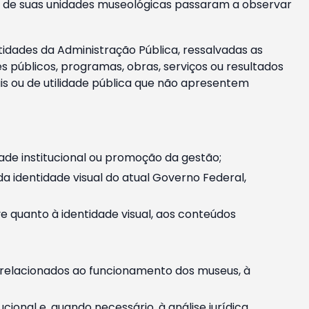
m e de suas unidades museológicas passaram a observar
tidades da Administração Pública, ressalvadas as
públicos, programas, obras, serviços ou resultados
is ou de utilidade pública que não apresentem
ade institucional ou promoção da gestão;
identidade visual do atual Governo Federal,
ive quanto à identidade visual, aos conteúdos
, relacionados ao funcionamento dos museus, à
onal e, quando necessário, à análise jurídica.