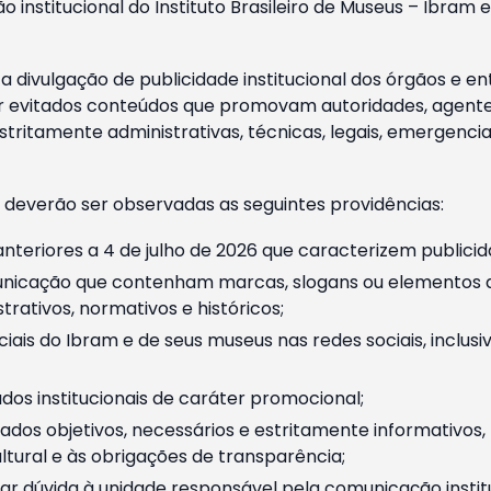
o institucional do Instituto Brasileiro de Museus – Ibra
 divulgação de publicidade institucional dos órgãos e en
 evitados conteúdos que promovam autoridades, agentes 
ritamente administrativas, técnicas, legais, emergencia
 deverão ser observadas as seguintes providências:
nteriores a 4 de julho de 2026 que caracterizem publicid
nicação que contenham marcas, slogans ou elementos da 
rativos, normativos e históricos;
ciais do Ibram e de seus museus nas redes sociais, inclus
os institucionais de caráter promocional;
dos objetivos, necessários e estritamente informativos
tural e às obrigações de transparência;
r dúvida à unidade responsável pela comunicação instituci