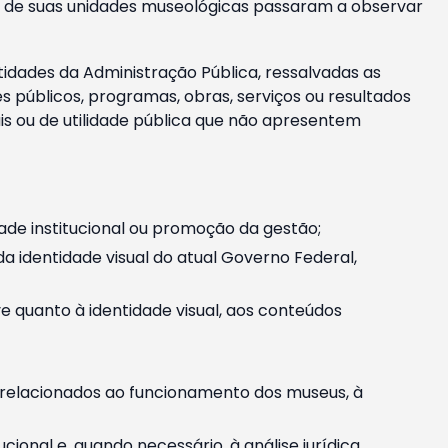
m e de suas unidades museológicas passaram a observar
tidades da Administração Pública, ressalvadas as
públicos, programas, obras, serviços ou resultados
is ou de utilidade pública que não apresentem
ade institucional ou promoção da gestão;
identidade visual do atual Governo Federal,
ive quanto à identidade visual, aos conteúdos
, relacionados ao funcionamento dos museus, à
onal e, quando necessário, à análise jurídica.