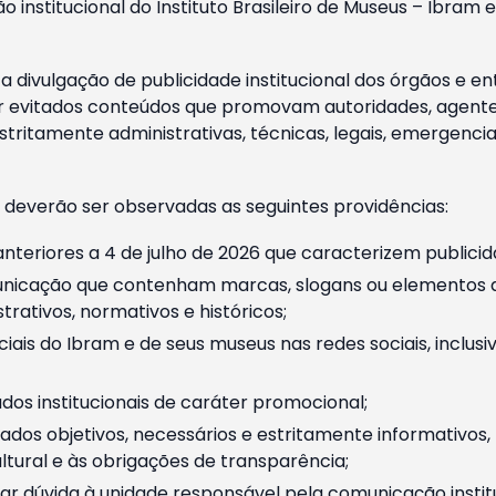
o institucional do Instituto Brasileiro de Museus – Ibra
 divulgação de publicidade institucional dos órgãos e en
 evitados conteúdos que promovam autoridades, agentes 
ritamente administrativas, técnicas, legais, emergencia
 deverão ser observadas as seguintes providências:
nteriores a 4 de julho de 2026 que caracterizem publicid
nicação que contenham marcas, slogans ou elementos da 
rativos, normativos e históricos;
ciais do Ibram e de seus museus nas redes sociais, inclus
os institucionais de caráter promocional;
dos objetivos, necessários e estritamente informativos
tural e às obrigações de transparência;
r dúvida à unidade responsável pela comunicação instituci