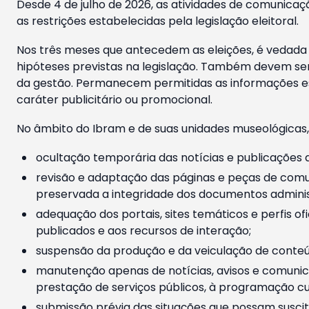
Desde 4 de julho de 2026, as atividades de comunicaçã
as restrições estabelecidas pela legislação eleitoral.
Nos três meses que antecedem as eleições, é vedada a
hipóteses previstas na legislação. Também devem ser
da gestão. Permanecem permitidas as informações est
caráter publicitário ou promocional.
No âmbito do Ibram e de suas unidades museológicas,
ocultação temporária das notícias e publicações a
revisão e adaptação das páginas e peças de comu
preservada a integridade dos documentos administ
adequação dos portais, sites temáticos e perfis ofi
publicados e aos recursos de interação;
suspensão da produção e da veiculação de conteúd
manutenção apenas de notícias, avisos e comunica
prestação de serviços públicos, à programação cul
submissão prévia das situações que possam suscita