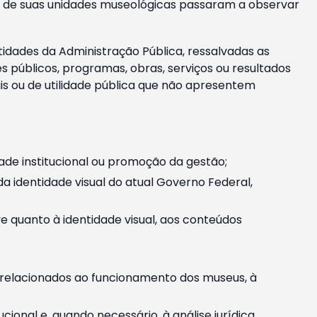
m e de suas unidades museológicas passaram a observar
tidades da Administração Pública, ressalvadas as
públicos, programas, obras, serviços ou resultados
is ou de utilidade pública que não apresentem
ade institucional ou promoção da gestão;
identidade visual do atual Governo Federal,
ive quanto à identidade visual, aos conteúdos
, relacionados ao funcionamento dos museus, à
onal e, quando necessário, à análise jurídica.