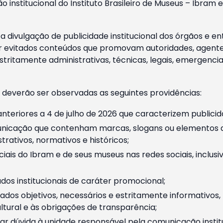
o institucional do Instituto Brasileiro de Museus – Ibra
 divulgação de publicidade institucional dos órgãos e en
 evitados conteúdos que promovam autoridades, agentes 
ritamente administrativas, técnicas, legais, emergencia
 deverão ser observadas as seguintes providências:
nteriores a 4 de julho de 2026 que caracterizem publicid
nicação que contenham marcas, slogans ou elementos da 
rativos, normativos e históricos;
ciais do Ibram e de seus museus nas redes sociais, inclus
os institucionais de caráter promocional;
dos objetivos, necessários e estritamente informativos
tural e às obrigações de transparência;
r dúvida à unidade responsável pela comunicação instituci