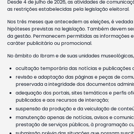
Desde 4 de julho de 2026, as atividades de comunicaçã
as restrições estabelecidas pela legislação eleitoral.
Nos três meses que antecedem as eleições, é vedada a
hipóteses previstas na legislação. Também devem ser
da gestão. Permanecem permitidas as informações est
caráter publicitário ou promocional.
No âmbito do Ibram e de suas unidades museológicas,
ocultação temporária das notícias e publicações a
revisão e adaptação das páginas e peças de comu
preservada a integridade dos documentos administ
adequação dos portais, sites temáticos e perfis ofi
publicados e aos recursos de interação;
suspensão da produção e da veiculação de conteúd
manutenção apenas de notícias, avisos e comunica
prestação de serviços públicos, à programação cul
submissão prévia das situações que possam suscita