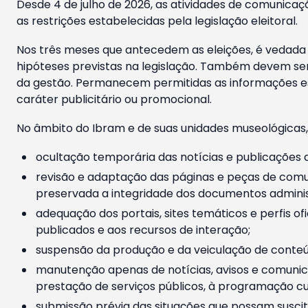
Desde 4 de julho de 2026, as atividades de comunicaçã
as restrições estabelecidas pela legislação eleitoral.
Nos três meses que antecedem as eleições, é vedada a
hipóteses previstas na legislação. Também devem ser
da gestão. Permanecem permitidas as informações est
caráter publicitário ou promocional.
No âmbito do Ibram e de suas unidades museológicas,
ocultação temporária das notícias e publicações a
revisão e adaptação das páginas e peças de comu
preservada a integridade dos documentos administ
adequação dos portais, sites temáticos e perfis ofi
publicados e aos recursos de interação;
suspensão da produção e da veiculação de conteúd
manutenção apenas de notícias, avisos e comunica
prestação de serviços públicos, à programação cul
submissão prévia das situações que possam suscita