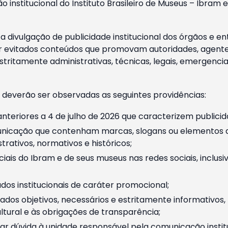
o institucional do Instituto Brasileiro de Museus – Ibra
 divulgação de publicidade institucional dos órgãos e en
 evitados conteúdos que promovam autoridades, agentes 
ritamente administrativas, técnicas, legais, emergencia
 deverão ser observadas as seguintes providências:
nteriores a 4 de julho de 2026 que caracterizem publicid
nicação que contenham marcas, slogans ou elementos da 
rativos, normativos e históricos;
ciais do Ibram e de seus museus nas redes sociais, inclus
os institucionais de caráter promocional;
dos objetivos, necessários e estritamente informativos
tural e às obrigações de transparência;
r dúvida à unidade responsável pela comunicação instituci