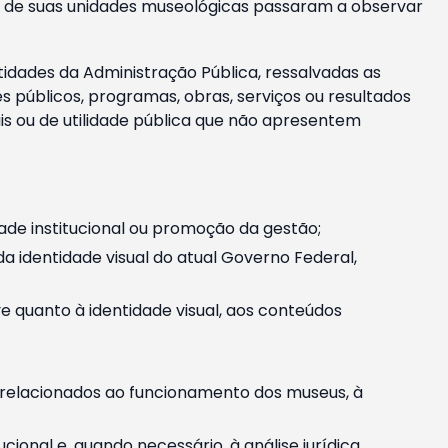
m e de suas unidades museológicas passaram a observar
tidades da Administração Pública, ressalvadas as
públicos, programas, obras, serviços ou resultados
is ou de utilidade pública que não apresentem
ade institucional ou promoção da gestão;
identidade visual do atual Governo Federal,
ive quanto à identidade visual, aos conteúdos
, relacionados ao funcionamento dos museus, à
onal e, quando necessário, à análise jurídica.