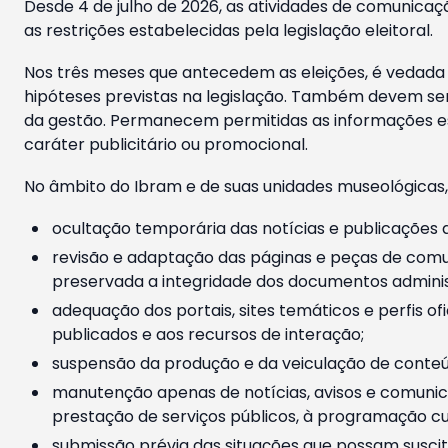
Desde 4 de julho de 2026, as atividades de comunicaçã
as restrições estabelecidas pela legislação eleitoral.
Nos três meses que antecedem as eleições, é vedada a
hipóteses previstas na legislação. Também devem ser
da gestão. Permanecem permitidas as informações est
caráter publicitário ou promocional.
No âmbito do Ibram e de suas unidades museológicas,
ocultação temporária das notícias e publicações a
revisão e adaptação das páginas e peças de comu
preservada a integridade dos documentos administ
adequação dos portais, sites temáticos e perfis ofi
publicados e aos recursos de interação;
suspensão da produção e da veiculação de conteúd
manutenção apenas de notícias, avisos e comunica
prestação de serviços públicos, à programação cul
submissão prévia das situações que possam suscita