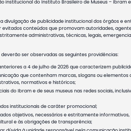
o institucional do Instituto Brasileiro de Museus – Ibra
 divulgação de publicidade institucional dos órgãos e en
 evitados conteúdos que promovam autoridades, agentes 
ritamente administrativas, técnicas, legais, emergencia
 deverão ser observadas as seguintes providências:
nteriores a 4 de julho de 2026 que caracterizem publicid
nicação que contenham marcas, slogans ou elementos da 
rativos, normativos e históricos;
ciais do Ibram e de seus museus nas redes sociais, inclus
os institucionais de caráter promocional;
dos objetivos, necessários e estritamente informativos
tural e às obrigações de transparência;
r dúvida à unidade responsável pela comunicação instituci