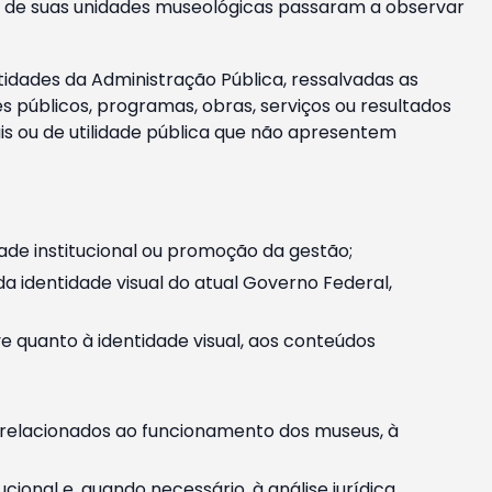
m e de suas unidades museológicas passaram a observar
tidades da Administração Pública, ressalvadas as
públicos, programas, obras, serviços ou resultados
is ou de utilidade pública que não apresentem
ade institucional ou promoção da gestão;
identidade visual do atual Governo Federal,
ive quanto à identidade visual, aos conteúdos
, relacionados ao funcionamento dos museus, à
onal e, quando necessário, à análise jurídica.