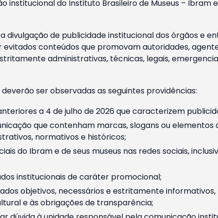
o institucional do Instituto Brasileiro de Museus – Ibra
 divulgação de publicidade institucional dos órgãos e en
 evitados conteúdos que promovam autoridades, agentes 
ritamente administrativas, técnicas, legais, emergencia
 deverão ser observadas as seguintes providências:
nteriores a 4 de julho de 2026 que caracterizem publicid
nicação que contenham marcas, slogans ou elementos da 
rativos, normativos e históricos;
ciais do Ibram e de seus museus nas redes sociais, inclus
os institucionais de caráter promocional;
dos objetivos, necessários e estritamente informativos
tural e às obrigações de transparência;
r dúvida à unidade responsável pela comunicação instituci