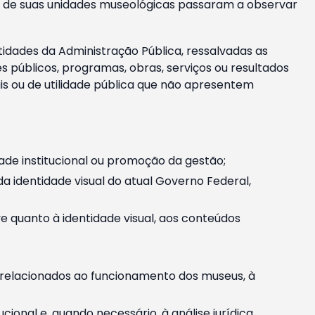
m e de suas unidades museológicas passaram a observar
tidades da Administração Pública, ressalvadas as
públicos, programas, obras, serviços ou resultados
is ou de utilidade pública que não apresentem
ade institucional ou promoção da gestão;
identidade visual do atual Governo Federal,
ive quanto à identidade visual, aos conteúdos
, relacionados ao funcionamento dos museus, à
onal e, quando necessário, à análise jurídica.