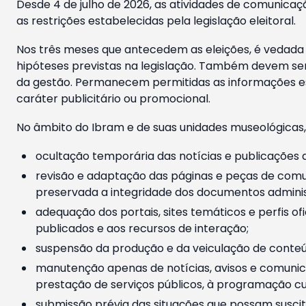
Desde 4 de julho de 2026, as atividades de comunicaçã
as restrições estabelecidas pela legislação eleitoral.
Nos três meses que antecedem as eleições, é vedada a
hipóteses previstas na legislação. Também devem ser
da gestão. Permanecem permitidas as informações est
caráter publicitário ou promocional.
No âmbito do Ibram e de suas unidades museológicas,
ocultação temporária das notícias e publicações a
revisão e adaptação das páginas e peças de comu
preservada a integridade dos documentos administ
adequação dos portais, sites temáticos e perfis ofi
publicados e aos recursos de interação;
suspensão da produção e da veiculação de conteúd
manutenção apenas de notícias, avisos e comunica
prestação de serviços públicos, à programação cul
submissão prévia das situações que possam suscita