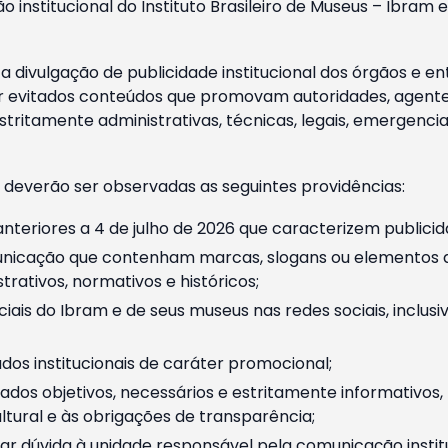
o institucional do Instituto Brasileiro de Museus – Ibra
 divulgação de publicidade institucional dos órgãos e en
 evitados conteúdos que promovam autoridades, agentes 
ritamente administrativas, técnicas, legais, emergencia
 deverão ser observadas as seguintes providências:
nteriores a 4 de julho de 2026 que caracterizem publicid
nicação que contenham marcas, slogans ou elementos da 
rativos, normativos e históricos;
ciais do Ibram e de seus museus nas redes sociais, inclus
os institucionais de caráter promocional;
dos objetivos, necessários e estritamente informativos
tural e às obrigações de transparência;
r dúvida à unidade responsável pela comunicação instituci