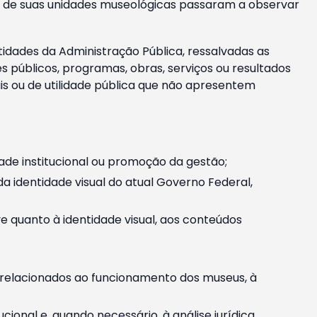
m e de suas unidades museológicas passaram a observar
tidades da Administração Pública, ressalvadas as
públicos, programas, obras, serviços ou resultados
is ou de utilidade pública que não apresentem
ade institucional ou promoção da gestão;
identidade visual do atual Governo Federal,
ive quanto à identidade visual, aos conteúdos
, relacionados ao funcionamento dos museus, à
onal e, quando necessário, à análise jurídica.