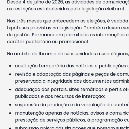
Desde 4 de julho de 2026, as atividades de comunicaçã
as restrições estabelecidas pela legislação eleitoral.
Nos três meses que antecedem as eleições, é vedada a
hipóteses previstas na legislação. Também devem ser
da gestão. Permanecem permitidas as informações est
caráter publicitário ou promocional.
No âmbito do Ibram e de suas unidades museológicas,
ocultação temporária das notícias e publicações a
revisão e adaptação das páginas e peças de comu
preservada a integridade dos documentos administ
adequação dos portais, sites temáticos e perfis ofi
publicados e aos recursos de interação;
suspensão da produção e da veiculação de conteúd
manutenção apenas de notícias, avisos e comunica
prestação de serviços públicos, à programação cul
submissão prévia das situações que possam suscita