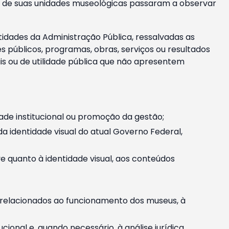
m e de suas unidades museológicas passaram a observar
tidades da Administração Pública, ressalvadas as
públicos, programas, obras, serviços ou resultados
is ou de utilidade pública que não apresentem
ade institucional ou promoção da gestão;
identidade visual do atual Governo Federal,
ive quanto à identidade visual, aos conteúdos
, relacionados ao funcionamento dos museus, à
onal e, quando necessário, à análise jurídica.