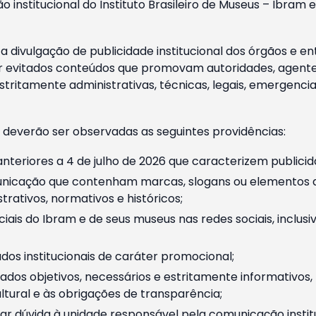
o institucional do Instituto Brasileiro de Museus – Ibra
 divulgação de publicidade institucional dos órgãos e en
 evitados conteúdos que promovam autoridades, agentes 
ritamente administrativas, técnicas, legais, emergencia
 deverão ser observadas as seguintes providências:
nteriores a 4 de julho de 2026 que caracterizem publicid
nicação que contenham marcas, slogans ou elementos da 
rativos, normativos e históricos;
ciais do Ibram e de seus museus nas redes sociais, inclus
os institucionais de caráter promocional;
dos objetivos, necessários e estritamente informativos
tural e às obrigações de transparência;
r dúvida à unidade responsável pela comunicação instituci