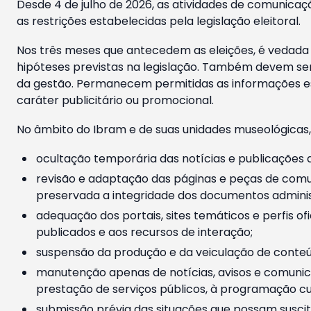
Desde 4 de julho de 2026, as atividades de comunicaçã
as restrições estabelecidas pela legislação eleitoral.
Nos três meses que antecedem as eleições, é vedada a
hipóteses previstas na legislação. Também devem ser
da gestão. Permanecem permitidas as informações est
caráter publicitário ou promocional.
No âmbito do Ibram e de suas unidades museológicas,
ocultação temporária das notícias e publicações a
revisão e adaptação das páginas e peças de comu
preservada a integridade dos documentos administ
adequação dos portais, sites temáticos e perfis ofi
publicados e aos recursos de interação;
suspensão da produção e da veiculação de conteúd
manutenção apenas de notícias, avisos e comunica
prestação de serviços públicos, à programação cul
submissão prévia das situações que possam suscita