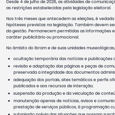
Desde 4 de julho de 2026, as atividades de comunicaçã
as restrições estabelecidas pela legislação eleitoral.
Nos três meses que antecedem as eleições, é vedada a
hipóteses previstas na legislação. Também devem ser
da gestão. Permanecem permitidas as informações est
caráter publicitário ou promocional.
No âmbito do Ibram e de suas unidades museológicas,
ocultação temporária das notícias e publicações a
revisão e adaptação das páginas e peças de comu
preservada a integridade dos documentos administ
adequação dos portais, sites temáticos e perfis ofi
publicados e aos recursos de interação;
suspensão da produção e da veiculação de conteúd
manutenção apenas de notícias, avisos e comunica
prestação de serviços públicos, à programação cul
submissão prévia das situações que possam suscita