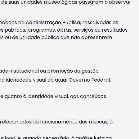
m e de suas unidades museológicas passaram a observar
tidades da Administração Pública, ressalvadas as
públicos, programas, obras, serviços ou resultados
is ou de utilidade pública que não apresentem
ade institucional ou promoção da gestão;
identidade visual do atual Governo Federal,
ive quanto à identidade visual, aos conteúdos
, relacionados ao funcionamento dos museus, à
onal e, quando necessário, à análise jurídica.