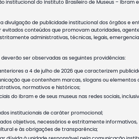
o institucional do Instituto Brasileiro de Museus – Ibra
 divulgação de publicidade institucional dos órgãos e en
 evitados conteúdos que promovam autoridades, agentes 
ritamente administrativas, técnicas, legais, emergencia
 deverão ser observadas as seguintes providências:
nteriores a 4 de julho de 2026 que caracterizem publicid
nicação que contenham marcas, slogans ou elementos da 
rativos, normativos e históricos;
ciais do Ibram e de seus museus nas redes sociais, inclus
os institucionais de caráter promocional;
dos objetivos, necessários e estritamente informativos
tural e às obrigações de transparência;
r dúvida à unidade responsável pela comunicação instituci