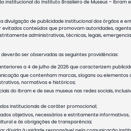
o institucional do Instituto Brasileiro de Museus – Ibra
 divulgação de publicidade institucional dos órgãos e en
 evitados conteúdos que promovam autoridades, agentes 
ritamente administrativas, técnicas, legais, emergencia
 deverão ser observadas as seguintes providências:
nteriores a 4 de julho de 2026 que caracterizem publicid
nicação que contenham marcas, slogans ou elementos da 
rativos, normativos e históricos;
ciais do Ibram e de seus museus nas redes sociais, inclus
os institucionais de caráter promocional;
dos objetivos, necessários e estritamente informativos
tural e às obrigações de transparência;
r dúvida à unidade responsável pela comunicação instituci