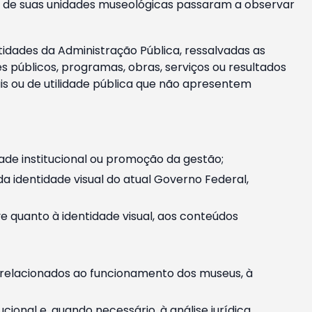
m e de suas unidades museológicas passaram a observar
tidades da Administração Pública, ressalvadas as
públicos, programas, obras, serviços ou resultados
is ou de utilidade pública que não apresentem
ade institucional ou promoção da gestão;
identidade visual do atual Governo Federal,
ive quanto à identidade visual, aos conteúdos
, relacionados ao funcionamento dos museus, à
onal e, quando necessário, à análise jurídica.