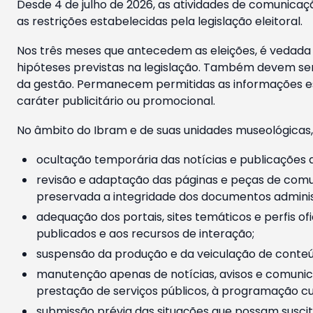
Desde 4 de julho de 2026, as atividades de comunicaçã
as restrições estabelecidas pela legislação eleitoral.
Nos três meses que antecedem as eleições, é vedada a
hipóteses previstas na legislação. Também devem ser
da gestão. Permanecem permitidas as informações est
caráter publicitário ou promocional.
No âmbito do Ibram e de suas unidades museológicas,
ocultação temporária das notícias e publicações a
revisão e adaptação das páginas e peças de comu
preservada a integridade dos documentos administ
adequação dos portais, sites temáticos e perfis ofi
publicados e aos recursos de interação;
suspensão da produção e da veiculação de conteúd
manutenção apenas de notícias, avisos e comunica
prestação de serviços públicos, à programação cul
submissão prévia das situações que possam suscita