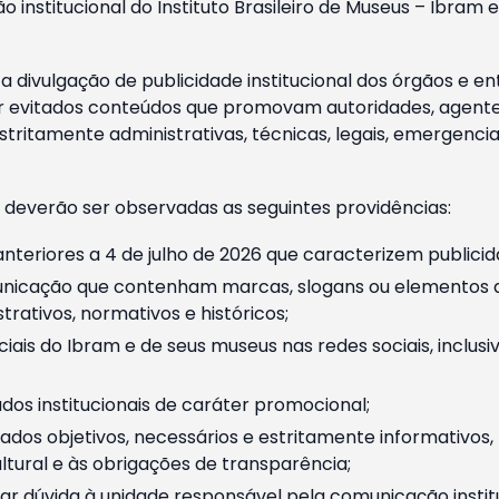
o institucional do Instituto Brasileiro de Museus – Ibra
 divulgação de publicidade institucional dos órgãos e en
 evitados conteúdos que promovam autoridades, agentes 
ritamente administrativas, técnicas, legais, emergencia
 deverão ser observadas as seguintes providências:
nteriores a 4 de julho de 2026 que caracterizem publicid
nicação que contenham marcas, slogans ou elementos da 
rativos, normativos e históricos;
ciais do Ibram e de seus museus nas redes sociais, inclus
os institucionais de caráter promocional;
dos objetivos, necessários e estritamente informativos
tural e às obrigações de transparência;
r dúvida à unidade responsável pela comunicação instituci