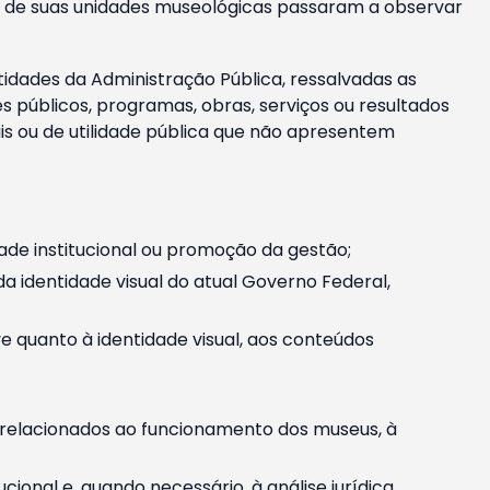
m e de suas unidades museológicas passaram a observar
tidades da Administração Pública, ressalvadas as
públicos, programas, obras, serviços ou resultados
is ou de utilidade pública que não apresentem
ade institucional ou promoção da gestão;
identidade visual do atual Governo Federal,
ive quanto à identidade visual, aos conteúdos
, relacionados ao funcionamento dos museus, à
onal e, quando necessário, à análise jurídica.