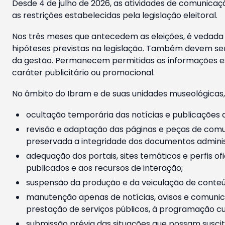
Desde 4 de julho de 2026, as atividades de comunicaçã
as restrições estabelecidas pela legislação eleitoral.
Nos três meses que antecedem as eleições, é vedada a
hipóteses previstas na legislação. Também devem ser
da gestão. Permanecem permitidas as informações est
caráter publicitário ou promocional.
No âmbito do Ibram e de suas unidades museológicas,
ocultação temporária das notícias e publicações a
revisão e adaptação das páginas e peças de comu
preservada a integridade dos documentos administ
adequação dos portais, sites temáticos e perfis ofi
publicados e aos recursos de interação;
suspensão da produção e da veiculação de conteúd
manutenção apenas de notícias, avisos e comunica
prestação de serviços públicos, à programação cul
submissão prévia das situações que possam suscita