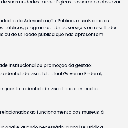
m e de suas unidades museológicas passaram a observar
tidades da Administração Pública, ressalvadas as
públicos, programas, obras, serviços ou resultados
is ou de utilidade pública que não apresentem
ade institucional ou promoção da gestão;
identidade visual do atual Governo Federal,
ive quanto à identidade visual, aos conteúdos
, relacionados ao funcionamento dos museus, à
onal e, quando necessário, à análise jurídica.