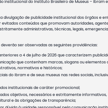
o institucional do Instituto Brasileiro de Museus – Ibra
 divulgação de publicidade institucional dos órgãos e en
 evitados conteúdos que promovam autoridades, agentes 
ritamente administrativas, técnicas, legais, emergencia
 deverão ser observadas as seguintes providências:
nteriores a 4 de julho de 2026 que caracterizem publicid
nicação que contenham marcas, slogans ou elementos da 
rativos, normativos e históricos;
ciais do Ibram e de seus museus nas redes sociais, inclus
os institucionais de caráter promocional;
dos objetivos, necessários e estritamente informativos
tural e às obrigações de transparência;
r dúvida à unidade responsável pela comunicação instituci