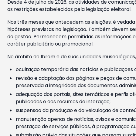
Desde 4 de julho de 2026, as atividades de comunicaçã
as restrições estabelecidas pela legislação eleitoral.
Nos três meses que antecedem as eleições, é vedada a
hipóteses previstas na legislação. Também devem ser
da gestão. Permanecem permitidas as informações est
caráter publicitário ou promocional.
No âmbito do Ibram e de suas unidades museológicas,
ocultação temporária das notícias e publicações a
revisão e adaptação das páginas e peças de comu
preservada a integridade dos documentos administ
adequação dos portais, sites temáticos e perfis ofi
publicados e aos recursos de interação;
suspensão da produção e da veiculação de conteúd
manutenção apenas de notícias, avisos e comunica
prestação de serviços públicos, à programação cul
submissão prévia das situações que possam suscita