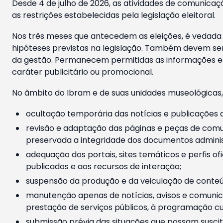
Desde 4 de julho de 2026, as atividades de comunicaçã
as restrições estabelecidas pela legislação eleitoral.
Nos três meses que antecedem as eleições, é vedada a
hipóteses previstas na legislação. Também devem ser
da gestão. Permanecem permitidas as informações est
caráter publicitário ou promocional.
No âmbito do Ibram e de suas unidades museológicas,
ocultação temporária das notícias e publicações a
revisão e adaptação das páginas e peças de comu
preservada a integridade dos documentos administ
adequação dos portais, sites temáticos e perfis ofi
publicados e aos recursos de interação;
suspensão da produção e da veiculação de conteúd
manutenção apenas de notícias, avisos e comunica
prestação de serviços públicos, à programação cul
submissão prévia das situações que possam suscita