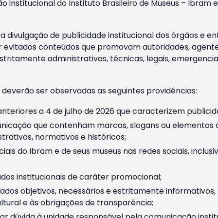
o institucional do Instituto Brasileiro de Museus – Ibra
 divulgação de publicidade institucional dos órgãos e en
 evitados conteúdos que promovam autoridades, agentes 
ritamente administrativas, técnicas, legais, emergencia
 deverão ser observadas as seguintes providências:
nteriores a 4 de julho de 2026 que caracterizem publicid
nicação que contenham marcas, slogans ou elementos da 
rativos, normativos e históricos;
ciais do Ibram e de seus museus nas redes sociais, inclus
os institucionais de caráter promocional;
dos objetivos, necessários e estritamente informativos
tural e às obrigações de transparência;
r dúvida à unidade responsável pela comunicação instituci