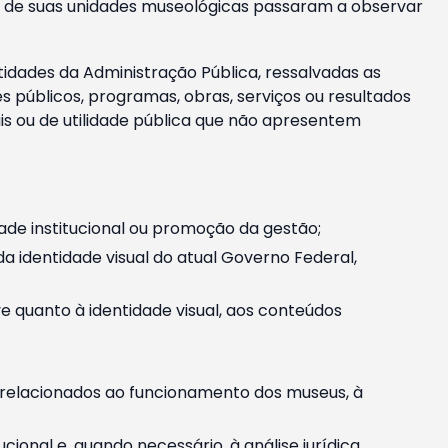
m e de suas unidades museológicas passaram a observar
tidades da Administração Pública, ressalvadas as
públicos, programas, obras, serviços ou resultados
is ou de utilidade pública que não apresentem
ade institucional ou promoção da gestão;
identidade visual do atual Governo Federal,
ive quanto à identidade visual, aos conteúdos
, relacionados ao funcionamento dos museus, à
onal e, quando necessário, à análise jurídica.