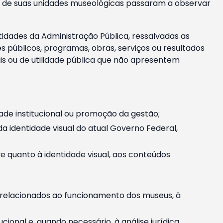
m e de suas unidades museológicas passaram a observar
tidades da Administração Pública, ressalvadas as
públicos, programas, obras, serviços ou resultados
is ou de utilidade pública que não apresentem
ade institucional ou promoção da gestão;
identidade visual do atual Governo Federal,
ive quanto à identidade visual, aos conteúdos
, relacionados ao funcionamento dos museus, à
onal e, quando necessário, à análise jurídica.