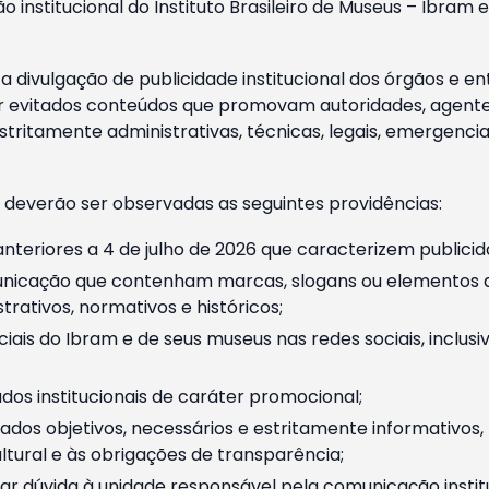
o institucional do Instituto Brasileiro de Museus – Ibra
 divulgação de publicidade institucional dos órgãos e en
 evitados conteúdos que promovam autoridades, agentes 
ritamente administrativas, técnicas, legais, emergencia
 deverão ser observadas as seguintes providências:
nteriores a 4 de julho de 2026 que caracterizem publicid
nicação que contenham marcas, slogans ou elementos da 
rativos, normativos e históricos;
ciais do Ibram e de seus museus nas redes sociais, inclus
os institucionais de caráter promocional;
dos objetivos, necessários e estritamente informativos
tural e às obrigações de transparência;
r dúvida à unidade responsável pela comunicação instituci