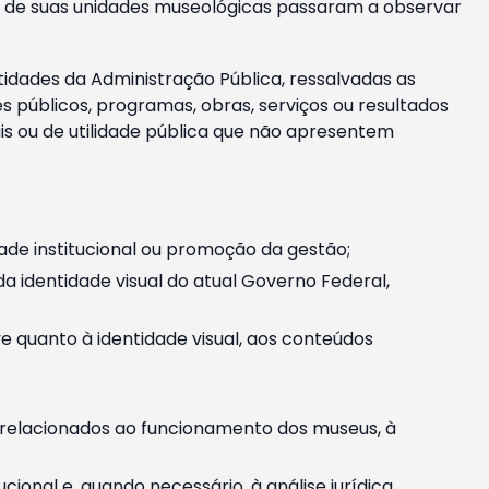
m e de suas unidades museológicas passaram a observar
tidades da Administração Pública, ressalvadas as
públicos, programas, obras, serviços ou resultados
is ou de utilidade pública que não apresentem
ade institucional ou promoção da gestão;
identidade visual do atual Governo Federal,
ive quanto à identidade visual, aos conteúdos
, relacionados ao funcionamento dos museus, à
onal e, quando necessário, à análise jurídica.