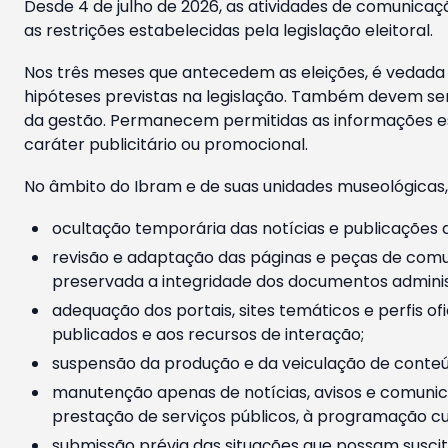
Desde 4 de julho de 2026, as atividades de comunicaçã
as restrições estabelecidas pela legislação eleitoral.
Nos três meses que antecedem as eleições, é vedada a
hipóteses previstas na legislação. Também devem ser
da gestão. Permanecem permitidas as informações est
caráter publicitário ou promocional.
No âmbito do Ibram e de suas unidades museológicas,
ocultação temporária das notícias e publicações a
revisão e adaptação das páginas e peças de comu
preservada a integridade dos documentos administ
adequação dos portais, sites temáticos e perfis ofi
publicados e aos recursos de interação;
suspensão da produção e da veiculação de conteúd
manutenção apenas de notícias, avisos e comunica
prestação de serviços públicos, à programação cul
submissão prévia das situações que possam suscita