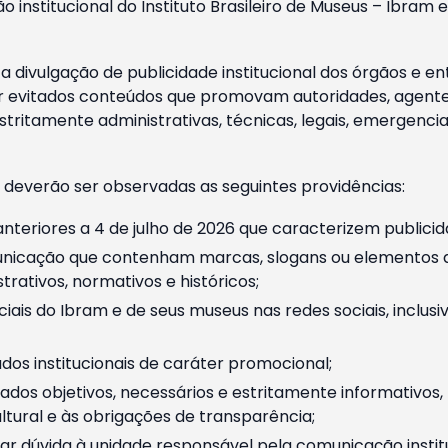
o institucional do Instituto Brasileiro de Museus – Ibra
 divulgação de publicidade institucional dos órgãos e en
 evitados conteúdos que promovam autoridades, agentes 
ritamente administrativas, técnicas, legais, emergencia
 deverão ser observadas as seguintes providências:
nteriores a 4 de julho de 2026 que caracterizem publicid
nicação que contenham marcas, slogans ou elementos da 
rativos, normativos e históricos;
ciais do Ibram e de seus museus nas redes sociais, inclus
os institucionais de caráter promocional;
dos objetivos, necessários e estritamente informativos
tural e às obrigações de transparência;
r dúvida à unidade responsável pela comunicação instituci