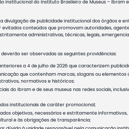
o institucional do Instituto Brasileiro de Museus – Ibra
 divulgação de publicidade institucional dos órgãos e en
 evitados conteúdos que promovam autoridades, agentes 
ritamente administrativas, técnicas, legais, emergencia
 deverão ser observadas as seguintes providências:
nteriores a 4 de julho de 2026 que caracterizem publicid
nicação que contenham marcas, slogans ou elementos da 
rativos, normativos e históricos;
ciais do Ibram e de seus museus nas redes sociais, inclus
os institucionais de caráter promocional;
dos objetivos, necessários e estritamente informativos
tural e às obrigações de transparência;
r dúvida à unidade responsável pela comunicação instituci