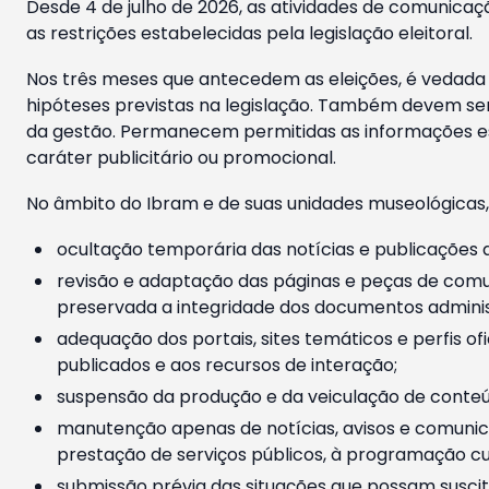
Desde 4 de julho de 2026, as atividades de comunicaçã
as restrições estabelecidas pela legislação eleitoral.
Nos três meses que antecedem as eleições, é vedada a
hipóteses previstas na legislação. Também devem ser
da gestão. Permanecem permitidas as informações est
caráter publicitário ou promocional.
No âmbito do Ibram e de suas unidades museológicas,
ocultação temporária das notícias e publicações a
revisão e adaptação das páginas e peças de comu
preservada a integridade dos documentos administ
adequação dos portais, sites temáticos e perfis ofi
publicados e aos recursos de interação;
suspensão da produção e da veiculação de conteúd
manutenção apenas de notícias, avisos e comunica
prestação de serviços públicos, à programação cul
submissão prévia das situações que possam suscita