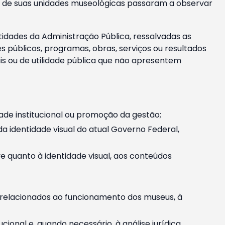
m e de suas unidades museológicas passaram a observar
tidades da Administração Pública, ressalvadas as
públicos, programas, obras, serviços ou resultados
is ou de utilidade pública que não apresentem
ade institucional ou promoção da gestão;
identidade visual do atual Governo Federal,
ive quanto à identidade visual, aos conteúdos
, relacionados ao funcionamento dos museus, à
onal e, quando necessário, à análise jurídica.