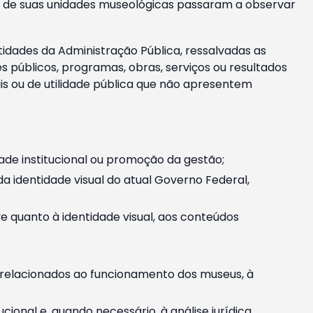
m e de suas unidades museológicas passaram a observar
tidades da Administração Pública, ressalvadas as
públicos, programas, obras, serviços ou resultados
is ou de utilidade pública que não apresentem
ade institucional ou promoção da gestão;
identidade visual do atual Governo Federal,
ive quanto à identidade visual, aos conteúdos
, relacionados ao funcionamento dos museus, à
onal e, quando necessário, à análise jurídica.