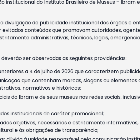
o institucional do Instituto Brasileiro de Museus – Ibra
 divulgação de publicidade institucional dos órgãos e en
 evitados conteúdos que promovam autoridades, agentes 
ritamente administrativas, técnicas, legais, emergencia
 deverão ser observadas as seguintes providências:
nteriores a 4 de julho de 2026 que caracterizem publicid
nicação que contenham marcas, slogans ou elementos da 
rativos, normativos e históricos;
ciais do Ibram e de seus museus nas redes sociais, inclus
os institucionais de caráter promocional;
dos objetivos, necessários e estritamente informativos
tural e às obrigações de transparência;
r dúvida à unidade responsável pela comunicação instituci