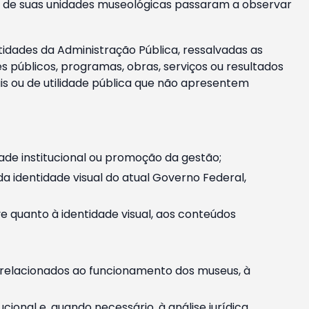
m e de suas unidades museológicas passaram a observar
tidades da Administração Pública, ressalvadas as
públicos, programas, obras, serviços ou resultados
is ou de utilidade pública que não apresentem
ade institucional ou promoção da gestão;
identidade visual do atual Governo Federal,
ive quanto à identidade visual, aos conteúdos
, relacionados ao funcionamento dos museus, à
onal e, quando necessário, à análise jurídica.