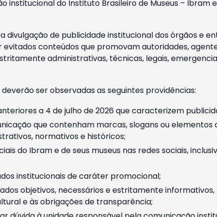
o institucional do Instituto Brasileiro de Museus – Ibra
 divulgação de publicidade institucional dos órgãos e en
 evitados conteúdos que promovam autoridades, agentes 
ritamente administrativas, técnicas, legais, emergencia
 deverão ser observadas as seguintes providências:
nteriores a 4 de julho de 2026 que caracterizem publicid
nicação que contenham marcas, slogans ou elementos da 
rativos, normativos e históricos;
ciais do Ibram e de seus museus nas redes sociais, inclus
os institucionais de caráter promocional;
dos objetivos, necessários e estritamente informativos
tural e às obrigações de transparência;
r dúvida à unidade responsável pela comunicação instituci