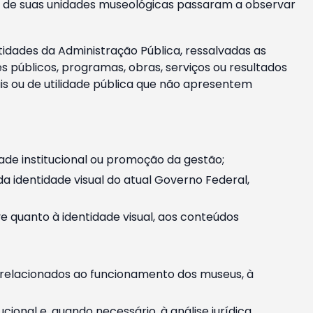
m e de suas unidades museológicas passaram a observar
tidades da Administração Pública, ressalvadas as
públicos, programas, obras, serviços ou resultados
is ou de utilidade pública que não apresentem
ade institucional ou promoção da gestão;
identidade visual do atual Governo Federal,
ive quanto à identidade visual, aos conteúdos
, relacionados ao funcionamento dos museus, à
onal e, quando necessário, à análise jurídica.