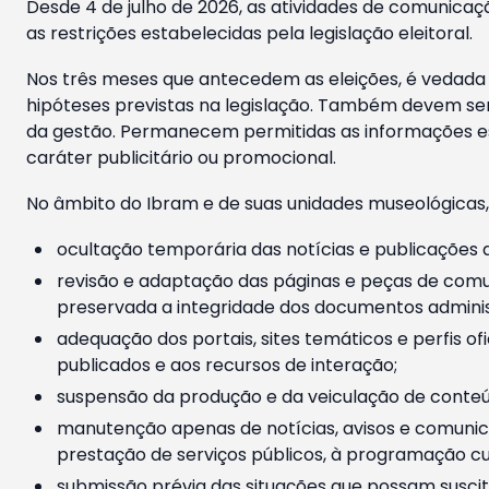
Desde 4 de julho de 2026, as atividades de comunicaçã
as restrições estabelecidas pela legislação eleitoral.
Nos três meses que antecedem as eleições, é vedada a
hipóteses previstas na legislação. Também devem ser
da gestão. Permanecem permitidas as informações est
caráter publicitário ou promocional.
No âmbito do Ibram e de suas unidades museológicas,
ocultação temporária das notícias e publicações a
revisão e adaptação das páginas e peças de comu
preservada a integridade dos documentos administ
adequação dos portais, sites temáticos e perfis ofi
publicados e aos recursos de interação;
suspensão da produção e da veiculação de conteúd
manutenção apenas de notícias, avisos e comunica
prestação de serviços públicos, à programação cul
submissão prévia das situações que possam suscita