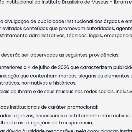
o institucional do Instituto Brasileiro de Museus – Ibra
 divulgação de publicidade institucional dos órgãos e en
 evitados conteúdos que promovam autoridades, agentes 
ritamente administrativas, técnicas, legais, emergencia
 deverão ser observadas as seguintes providências:
nteriores a 4 de julho de 2026 que caracterizem publicid
nicação que contenham marcas, slogans ou elementos da 
rativos, normativos e históricos;
ciais do Ibram e de seus museus nas redes sociais, inclus
os institucionais de caráter promocional;
dos objetivos, necessários e estritamente informativos
tural e às obrigações de transparência;
r dúvida à unidade responsável pela comunicação instituci