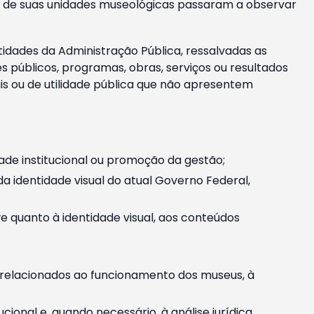
m e de suas unidades museológicas passaram a observar
tidades da Administração Pública, ressalvadas as
públicos, programas, obras, serviços ou resultados
is ou de utilidade pública que não apresentem
ade institucional ou promoção da gestão;
identidade visual do atual Governo Federal,
ive quanto à identidade visual, aos conteúdos
, relacionados ao funcionamento dos museus, à
onal e, quando necessário, à análise jurídica.