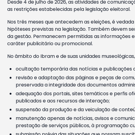
Desde 4 de julho de 2026, as atividades de comunicaçã
as restrições estabelecidas pela legislação eleitoral.
Nos três meses que antecedem as eleições, é vedada a
hipóteses previstas na legislação. Também devem ser
da gestão. Permanecem permitidas as informações est
caráter publicitário ou promocional.
No âmbito do Ibram e de suas unidades museológicas,
ocultação temporária das notícias e publicações a
revisão e adaptação das páginas e peças de comu
preservada a integridade dos documentos administ
adequação dos portais, sites temáticos e perfis ofi
publicados e aos recursos de interação;
suspensão da produção e da veiculação de conteúd
manutenção apenas de notícias, avisos e comunica
prestação de serviços públicos, à programação cul
submissão prévia das situações que possam suscita