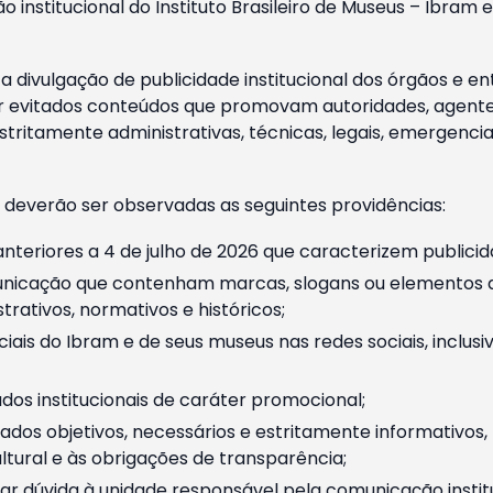
o institucional do Instituto Brasileiro de Museus – Ibra
 divulgação de publicidade institucional dos órgãos e en
 evitados conteúdos que promovam autoridades, agentes 
ritamente administrativas, técnicas, legais, emergencia
 deverão ser observadas as seguintes providências:
nteriores a 4 de julho de 2026 que caracterizem publicid
nicação que contenham marcas, slogans ou elementos da 
rativos, normativos e históricos;
ciais do Ibram e de seus museus nas redes sociais, inclus
os institucionais de caráter promocional;
dos objetivos, necessários e estritamente informativos
tural e às obrigações de transparência;
r dúvida à unidade responsável pela comunicação instituci