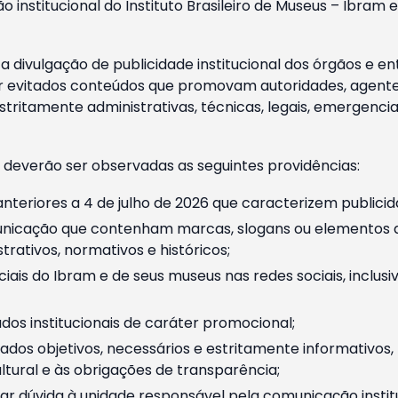
o institucional do Instituto Brasileiro de Museus – Ibra
 divulgação de publicidade institucional dos órgãos e en
 evitados conteúdos que promovam autoridades, agentes 
ritamente administrativas, técnicas, legais, emergencia
 deverão ser observadas as seguintes providências:
nteriores a 4 de julho de 2026 que caracterizem publicid
nicação que contenham marcas, slogans ou elementos da 
rativos, normativos e históricos;
ciais do Ibram e de seus museus nas redes sociais, inclus
os institucionais de caráter promocional;
dos objetivos, necessários e estritamente informativos
tural e às obrigações de transparência;
r dúvida à unidade responsável pela comunicação instituci