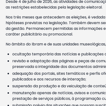
Desde 4 de julho de 2026, as atividades de comunicaçã
as restrições estabelecidas pela legislação eleitoral.
Nos três meses que antecedem as eleições, é vedada a
hipóteses previstas na legislação. Também devem ser
da gestão. Permanecem permitidas as informações est
caráter publicitário ou promocional.
No âmbito do Ibram e de suas unidades museológicas,
ocultação temporária das notícias e publicações a
revisão e adaptação das páginas e peças de comu
preservada a integridade dos documentos administ
adequação dos portais, sites temáticos e perfis ofi
publicados e aos recursos de interação;
suspensão da produção e da veiculação de conteúd
manutenção apenas de notícias, avisos e comunica
prestação de serviços públicos, à programação cul
submissão prévia das situações que possam suscita