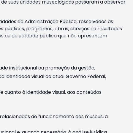
m e de suas unidades museológicas passaram a observar
tidades da Administração Pública, ressalvadas as
públicos, programas, obras, serviços ou resultados
is ou de utilidade pública que não apresentem
ade institucional ou promoção da gestão;
identidade visual do atual Governo Federal,
ive quanto à identidade visual, aos conteúdos
, relacionados ao funcionamento dos museus, à
onal e, quando necessário, à análise jurídica.