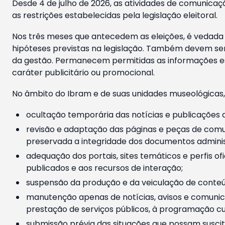
Desde 4 de julho de 2026, as atividades de comunicaçã
as restrições estabelecidas pela legislação eleitoral.
Nos três meses que antecedem as eleições, é vedada a
hipóteses previstas na legislação. Também devem ser
da gestão. Permanecem permitidas as informações est
caráter publicitário ou promocional.
No âmbito do Ibram e de suas unidades museológicas,
ocultação temporária das notícias e publicações a
revisão e adaptação das páginas e peças de comu
preservada a integridade dos documentos administ
adequação dos portais, sites temáticos e perfis ofi
publicados e aos recursos de interação;
suspensão da produção e da veiculação de conteúd
manutenção apenas de notícias, avisos e comunica
prestação de serviços públicos, à programação cul
submissão prévia das situações que possam suscita