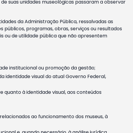
m e de suas unidades museológicas passaram a observar
tidades da Administração Pública, ressalvadas as
públicos, programas, obras, serviços ou resultados
is ou de utilidade pública que não apresentem
ade institucional ou promoção da gestão;
identidade visual do atual Governo Federal,
ive quanto à identidade visual, aos conteúdos
, relacionados ao funcionamento dos museus, à
onal e, quando necessário, à análise jurídica.