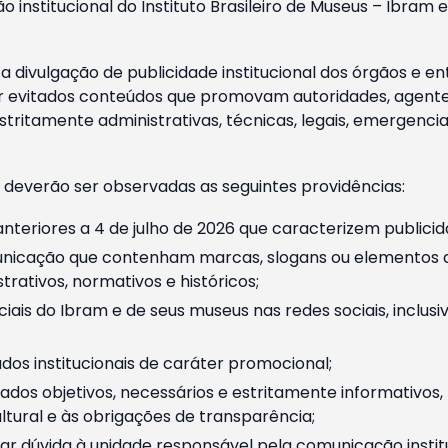
o institucional do Instituto Brasileiro de Museus – Ibra
 divulgação de publicidade institucional dos órgãos e en
 evitados conteúdos que promovam autoridades, agentes 
ritamente administrativas, técnicas, legais, emergencia
 deverão ser observadas as seguintes providências:
nteriores a 4 de julho de 2026 que caracterizem publicid
nicação que contenham marcas, slogans ou elementos da 
rativos, normativos e históricos;
ciais do Ibram e de seus museus nas redes sociais, inclus
os institucionais de caráter promocional;
dos objetivos, necessários e estritamente informativos
tural e às obrigações de transparência;
r dúvida à unidade responsável pela comunicação instituci