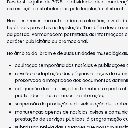
Desde 4 de julho de 2026, as atividades de comunicaçã
as restrições estabelecidas pela legislação eleitoral.
Nos três meses que antecedem as eleições, é vedada a
hipóteses previstas na legislação. Também devem ser
da gestão. Permanecem permitidas as informações est
caráter publicitário ou promocional.
No âmbito do Ibram e de suas unidades museológicas,
ocultação temporária das notícias e publicações a
revisão e adaptação das páginas e peças de comu
preservada a integridade dos documentos administ
adequação dos portais, sites temáticos e perfis ofi
publicados e aos recursos de interação;
suspensão da produção e da veiculação de conteúd
manutenção apenas de notícias, avisos e comunica
prestação de serviços públicos, à programação cul
submissão prévia das situações que possam suscita