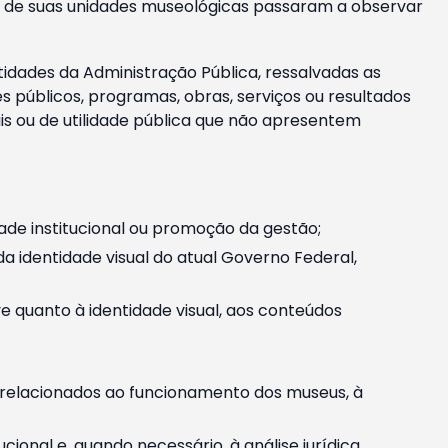
m e de suas unidades museológicas passaram a observar
tidades da Administração Pública, ressalvadas as
públicos, programas, obras, serviços ou resultados
is ou de utilidade pública que não apresentem
ade institucional ou promoção da gestão;
identidade visual do atual Governo Federal,
ive quanto à identidade visual, aos conteúdos
, relacionados ao funcionamento dos museus, à
onal e, quando necessário, à análise jurídica.