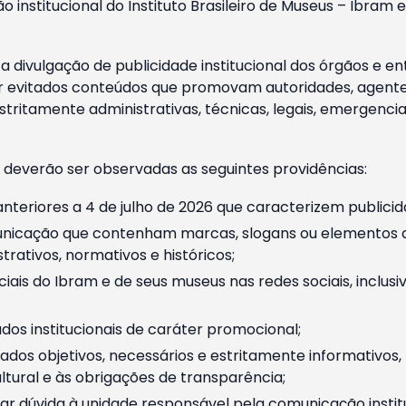
o institucional do Instituto Brasileiro de Museus – Ibra
 divulgação de publicidade institucional dos órgãos e en
 evitados conteúdos que promovam autoridades, agentes 
ritamente administrativas, técnicas, legais, emergencia
 deverão ser observadas as seguintes providências:
nteriores a 4 de julho de 2026 que caracterizem publicid
nicação que contenham marcas, slogans ou elementos da 
rativos, normativos e históricos;
ciais do Ibram e de seus museus nas redes sociais, inclus
os institucionais de caráter promocional;
dos objetivos, necessários e estritamente informativos
tural e às obrigações de transparência;
r dúvida à unidade responsável pela comunicação instituci