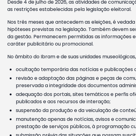
Desde 4 de julho de 2026, as atividades de comunicaçã
as restrições estabelecidas pela legislação eleitoral.
Nos três meses que antecedem as eleições, é vedada a
hipóteses previstas na legislação. Também devem ser
da gestão. Permanecem permitidas as informações est
caráter publicitário ou promocional.
No âmbito do Ibram e de suas unidades museológicas,
ocultação temporária das notícias e publicações a
revisão e adaptação das páginas e peças de comu
preservada a integridade dos documentos administ
adequação dos portais, sites temáticos e perfis ofi
publicados e aos recursos de interação;
suspensão da produção e da veiculação de conteúd
manutenção apenas de notícias, avisos e comunica
prestação de serviços públicos, à programação cul
submissão prévia das situações que possam suscita