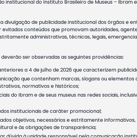
o institucional do Instituto Brasileiro de Museus – Ibra
 divulgação de publicidade institucional dos órgãos e en
 evitados conteúdos que promovam autoridades, agentes 
ritamente administrativas, técnicas, legais, emergencia
 deverão ser observadas as seguintes providências:
nteriores a 4 de julho de 2026 que caracterizem publicid
nicação que contenham marcas, slogans ou elementos da 
rativos, normativos e históricos;
ciais do Ibram e de seus museus nas redes sociais, inclus
os institucionais de caráter promocional;
dos objetivos, necessários e estritamente informativos
tural e às obrigações de transparência;
r dúvida à unidade responsável pela comunicação instituci