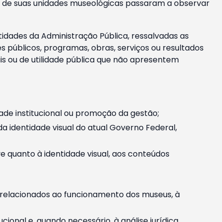
m e de suas unidades museológicas passaram a observar
tidades da Administração Pública, ressalvadas as
públicos, programas, obras, serviços ou resultados
is ou de utilidade pública que não apresentem
ade institucional ou promoção da gestão;
identidade visual do atual Governo Federal,
ive quanto à identidade visual, aos conteúdos
, relacionados ao funcionamento dos museus, à
onal e, quando necessário, à análise jurídica.