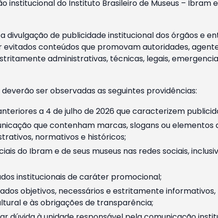
o institucional do Instituto Brasileiro de Museus – Ibra
 divulgação de publicidade institucional dos órgãos e en
 evitados conteúdos que promovam autoridades, agentes 
ritamente administrativas, técnicas, legais, emergencia
 deverão ser observadas as seguintes providências:
nteriores a 4 de julho de 2026 que caracterizem publicid
nicação que contenham marcas, slogans ou elementos da 
rativos, normativos e históricos;
ciais do Ibram e de seus museus nas redes sociais, inclus
os institucionais de caráter promocional;
dos objetivos, necessários e estritamente informativos
tural e às obrigações de transparência;
r dúvida à unidade responsável pela comunicação instituci