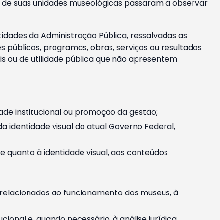
m e de suas unidades museológicas passaram a observar
tidades da Administração Pública, ressalvadas as
públicos, programas, obras, serviços ou resultados
is ou de utilidade pública que não apresentem
ade institucional ou promoção da gestão;
identidade visual do atual Governo Federal,
ive quanto à identidade visual, aos conteúdos
, relacionados ao funcionamento dos museus, à
onal e, quando necessário, à análise jurídica.