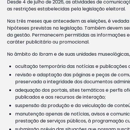
Desde 4 de julho de 2026, as atividades de comunicaçã
as restrições estabelecidas pela legislação eleitoral.
Nos três meses que antecedem as eleições, é vedada a
hipóteses previstas na legislação. Também devem ser
da gestão. Permanecem permitidas as informações est
caráter publicitário ou promocional.
No âmbito do Ibram e de suas unidades museológicas,
ocultação temporária das notícias e publicações a
revisão e adaptação das páginas e peças de comu
preservada a integridade dos documentos administ
adequação dos portais, sites temáticos e perfis ofi
publicados e aos recursos de interação;
suspensão da produção e da veiculação de conteúd
manutenção apenas de notícias, avisos e comunica
prestação de serviços públicos, à programação cul
submissão prévia das situações que possam suscita