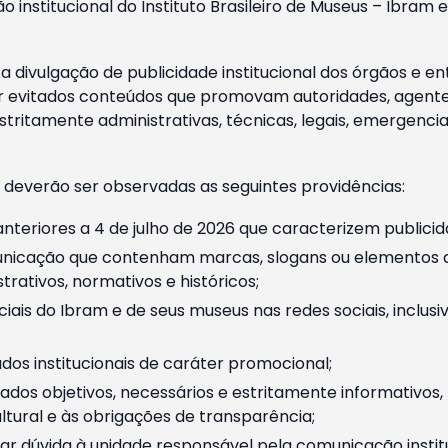
o institucional do Instituto Brasileiro de Museus – Ibra
 divulgação de publicidade institucional dos órgãos e en
 evitados conteúdos que promovam autoridades, agentes 
ritamente administrativas, técnicas, legais, emergencia
 deverão ser observadas as seguintes providências:
nteriores a 4 de julho de 2026 que caracterizem publicid
nicação que contenham marcas, slogans ou elementos da 
rativos, normativos e históricos;
ciais do Ibram e de seus museus nas redes sociais, inclus
os institucionais de caráter promocional;
dos objetivos, necessários e estritamente informativos
tural e às obrigações de transparência;
r dúvida à unidade responsável pela comunicação instituci