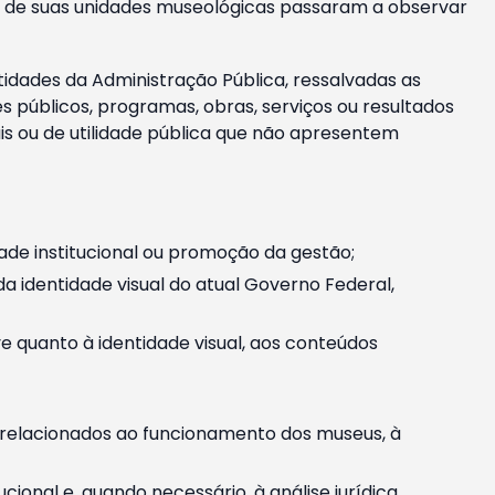
m e de suas unidades museológicas passaram a observar
tidades da Administração Pública, ressalvadas as
públicos, programas, obras, serviços ou resultados
is ou de utilidade pública que não apresentem
ade institucional ou promoção da gestão;
identidade visual do atual Governo Federal,
ive quanto à identidade visual, aos conteúdos
, relacionados ao funcionamento dos museus, à
onal e, quando necessário, à análise jurídica.