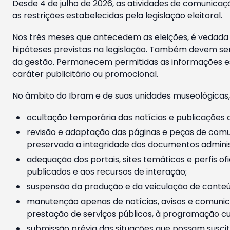
Desde 4 de julho de 2026, as atividades de comunicaçã
as restrições estabelecidas pela legislação eleitoral.
Nos três meses que antecedem as eleições, é vedada a
hipóteses previstas na legislação. Também devem ser
da gestão. Permanecem permitidas as informações est
caráter publicitário ou promocional.
No âmbito do Ibram e de suas unidades museológicas,
ocultação temporária das notícias e publicações a
revisão e adaptação das páginas e peças de comu
preservada a integridade dos documentos administ
adequação dos portais, sites temáticos e perfis ofi
publicados e aos recursos de interação;
suspensão da produção e da veiculação de conteúd
manutenção apenas de notícias, avisos e comunica
prestação de serviços públicos, à programação cul
submissão prévia das situações que possam suscita