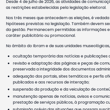
Desde 4 de julho de 2026, as atividades de comunicaçã
as restrições estabelecidas pela legislação eleitoral.
Nos três meses que antecedem as eleições, é vedada a
hipóteses previstas na legislação. Também devem ser
da gestão. Permanecem permitidas as informações est
caráter publicitário ou promocional.
No âmbito do Ibram e de suas unidades museológicas,
ocultação temporária das notícias e publicações a
revisão e adaptação das páginas e peças de comu
preservada a integridade dos documentos administ
adequação dos portais, sites temáticos e perfis ofi
publicados e aos recursos de interação;
suspensão da produção e da veiculação de conteúd
manutenção apenas de notícias, avisos e comunica
prestação de serviços públicos, à programação cul
submissão prévia das situações que possam suscita