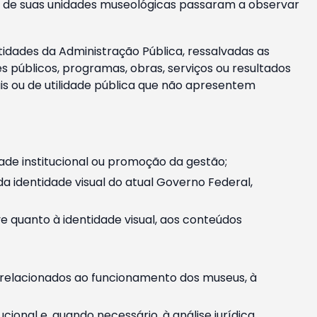
m e de suas unidades museológicas passaram a observar
tidades da Administração Pública, ressalvadas as
públicos, programas, obras, serviços ou resultados
is ou de utilidade pública que não apresentem
ade institucional ou promoção da gestão;
identidade visual do atual Governo Federal,
ive quanto à identidade visual, aos conteúdos
, relacionados ao funcionamento dos museus, à
onal e, quando necessário, à análise jurídica.