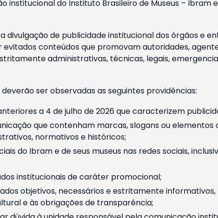
o institucional do Instituto Brasileiro de Museus – Ibra
 divulgação de publicidade institucional dos órgãos e en
 evitados conteúdos que promovam autoridades, agentes 
ritamente administrativas, técnicas, legais, emergencia
 deverão ser observadas as seguintes providências:
nteriores a 4 de julho de 2026 que caracterizem publicid
nicação que contenham marcas, slogans ou elementos da 
rativos, normativos e históricos;
ciais do Ibram e de seus museus nas redes sociais, inclus
os institucionais de caráter promocional;
dos objetivos, necessários e estritamente informativos
tural e às obrigações de transparência;
r dúvida à unidade responsável pela comunicação instituci