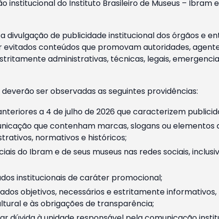
o institucional do Instituto Brasileiro de Museus – Ibra
 divulgação de publicidade institucional dos órgãos e en
 evitados conteúdos que promovam autoridades, agentes 
ritamente administrativas, técnicas, legais, emergencia
 deverão ser observadas as seguintes providências:
nteriores a 4 de julho de 2026 que caracterizem publicid
nicação que contenham marcas, slogans ou elementos da 
rativos, normativos e históricos;
ciais do Ibram e de seus museus nas redes sociais, inclus
os institucionais de caráter promocional;
dos objetivos, necessários e estritamente informativos
tural e às obrigações de transparência;
r dúvida à unidade responsável pela comunicação instituci