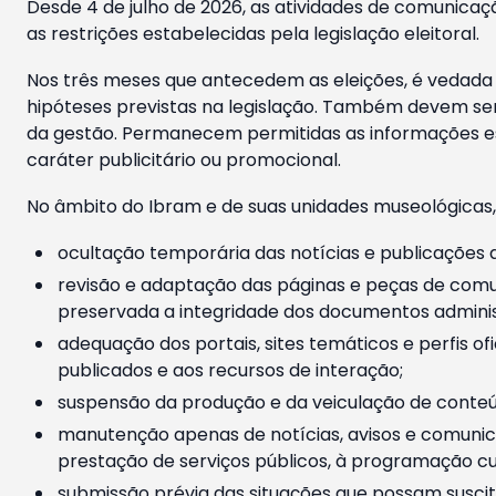
Desde 4 de julho de 2026, as atividades de comunicaçã
as restrições estabelecidas pela legislação eleitoral.
Nos três meses que antecedem as eleições, é vedada a
hipóteses previstas na legislação. Também devem ser
da gestão. Permanecem permitidas as informações est
caráter publicitário ou promocional.
No âmbito do Ibram e de suas unidades museológicas,
ocultação temporária das notícias e publicações a
revisão e adaptação das páginas e peças de comu
preservada a integridade dos documentos administ
adequação dos portais, sites temáticos e perfis ofi
publicados e aos recursos de interação;
suspensão da produção e da veiculação de conteúd
manutenção apenas de notícias, avisos e comunica
prestação de serviços públicos, à programação cul
submissão prévia das situações que possam suscita