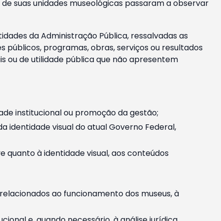
m e de suas unidades museológicas passaram a observar
tidades da Administração Pública, ressalvadas as
públicos, programas, obras, serviços ou resultados
is ou de utilidade pública que não apresentem
ade institucional ou promoção da gestão;
identidade visual do atual Governo Federal,
ive quanto à identidade visual, aos conteúdos
, relacionados ao funcionamento dos museus, à
onal e, quando necessário, à análise jurídica.