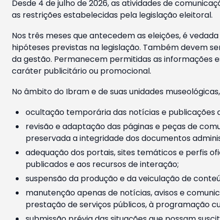
Desde 4 de julho de 2026, as atividades de comunicaçã
as restrições estabelecidas pela legislação eleitoral.
Nos três meses que antecedem as eleições, é vedada a
hipóteses previstas na legislação. Também devem ser
da gestão. Permanecem permitidas as informações est
caráter publicitário ou promocional.
No âmbito do Ibram e de suas unidades museológicas,
ocultação temporária das notícias e publicações a
revisão e adaptação das páginas e peças de comu
preservada a integridade dos documentos administ
adequação dos portais, sites temáticos e perfis ofi
publicados e aos recursos de interação;
suspensão da produção e da veiculação de conteúd
manutenção apenas de notícias, avisos e comunica
prestação de serviços públicos, à programação cul
submissão prévia das situações que possam suscita