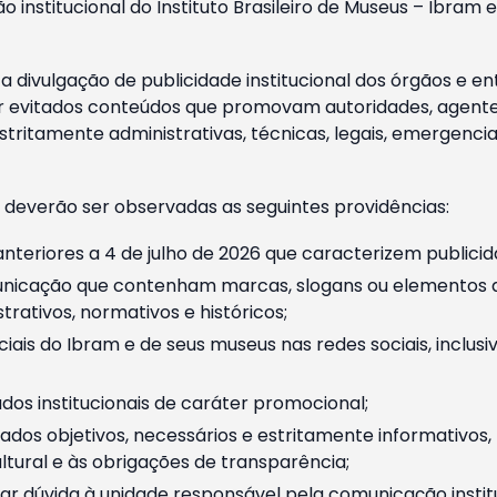
o institucional do Instituto Brasileiro de Museus – Ibra
 divulgação de publicidade institucional dos órgãos e en
 evitados conteúdos que promovam autoridades, agentes 
ritamente administrativas, técnicas, legais, emergencia
 deverão ser observadas as seguintes providências:
nteriores a 4 de julho de 2026 que caracterizem publicid
nicação que contenham marcas, slogans ou elementos da 
rativos, normativos e históricos;
ciais do Ibram e de seus museus nas redes sociais, inclus
os institucionais de caráter promocional;
dos objetivos, necessários e estritamente informativos
tural e às obrigações de transparência;
r dúvida à unidade responsável pela comunicação instituci