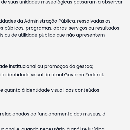
m e de suas unidades museológicas passaram a observar
tidades da Administração Pública, ressalvadas as
públicos, programas, obras, serviços ou resultados
is ou de utilidade pública que não apresentem
ade institucional ou promoção da gestão;
identidade visual do atual Governo Federal,
ive quanto à identidade visual, aos conteúdos
, relacionados ao funcionamento dos museus, à
onal e, quando necessário, à análise jurídica.