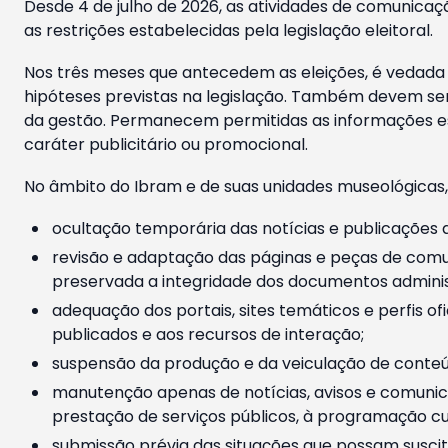
Desde 4 de julho de 2026, as atividades de comunicaçã
as restrições estabelecidas pela legislação eleitoral.
Nos três meses que antecedem as eleições, é vedada a
hipóteses previstas na legislação. Também devem ser
da gestão. Permanecem permitidas as informações est
caráter publicitário ou promocional.
No âmbito do Ibram e de suas unidades museológicas,
ocultação temporária das notícias e publicações a
revisão e adaptação das páginas e peças de comu
preservada a integridade dos documentos administ
adequação dos portais, sites temáticos e perfis ofi
publicados e aos recursos de interação;
suspensão da produção e da veiculação de conteúd
manutenção apenas de notícias, avisos e comunica
prestação de serviços públicos, à programação cul
submissão prévia das situações que possam suscita