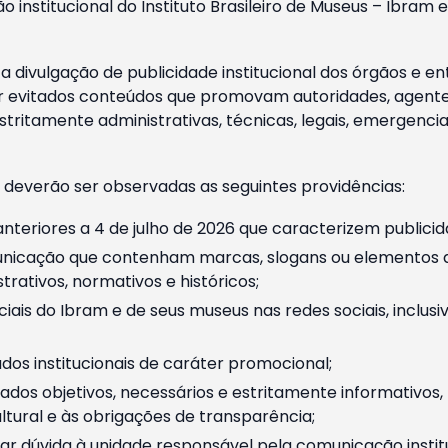
o institucional do Instituto Brasileiro de Museus – Ibra
 divulgação de publicidade institucional dos órgãos e en
 evitados conteúdos que promovam autoridades, agentes 
ritamente administrativas, técnicas, legais, emergencia
 deverão ser observadas as seguintes providências:
nteriores a 4 de julho de 2026 que caracterizem publicid
nicação que contenham marcas, slogans ou elementos da 
rativos, normativos e históricos;
ciais do Ibram e de seus museus nas redes sociais, inclus
os institucionais de caráter promocional;
dos objetivos, necessários e estritamente informativos
tural e às obrigações de transparência;
r dúvida à unidade responsável pela comunicação instituci