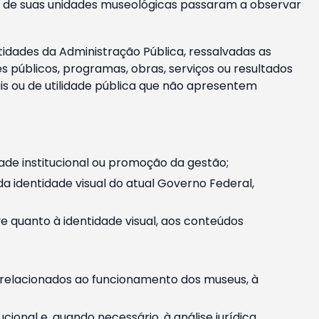
m e de suas unidades museológicas passaram a observar
tidades da Administração Pública, ressalvadas as
públicos, programas, obras, serviços ou resultados
is ou de utilidade pública que não apresentem
ade institucional ou promoção da gestão;
identidade visual do atual Governo Federal,
ive quanto à identidade visual, aos conteúdos
, relacionados ao funcionamento dos museus, à
onal e, quando necessário, à análise jurídica.