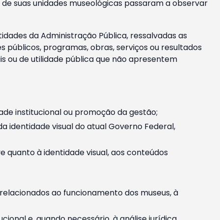
m e de suas unidades museológicas passaram a observar
tidades da Administração Pública, ressalvadas as
públicos, programas, obras, serviços ou resultados
is ou de utilidade pública que não apresentem
ade institucional ou promoção da gestão;
identidade visual do atual Governo Federal,
ive quanto à identidade visual, aos conteúdos
, relacionados ao funcionamento dos museus, à
onal e, quando necessário, à análise jurídica.