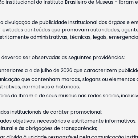
o institucional do Instituto Brasileiro de Museus – Ibra
 divulgação de publicidade institucional dos órgãos e en
 evitados conteúdos que promovam autoridades, agentes 
ritamente administrativas, técnicas, legais, emergencia
 deverão ser observadas as seguintes providências:
nteriores a 4 de julho de 2026 que caracterizem publicid
nicação que contenham marcas, slogans ou elementos da 
rativos, normativos e históricos;
ciais do Ibram e de seus museus nas redes sociais, inclus
os institucionais de caráter promocional;
dos objetivos, necessários e estritamente informativos
tural e às obrigações de transparência;
r dúvida à unidade responsável pela comunicação instituci