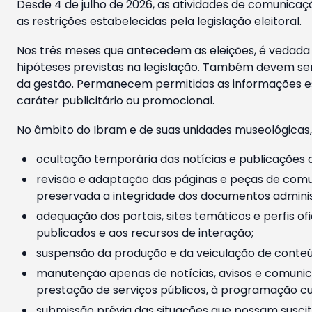
Desde 4 de julho de 2026, as atividades de comunicaçã
as restrições estabelecidas pela legislação eleitoral.
Nos três meses que antecedem as eleições, é vedada a
hipóteses previstas na legislação. Também devem ser
da gestão. Permanecem permitidas as informações est
caráter publicitário ou promocional.
No âmbito do Ibram e de suas unidades museológicas,
ocultação temporária das notícias e publicações a
revisão e adaptação das páginas e peças de comu
preservada a integridade dos documentos administ
adequação dos portais, sites temáticos e perfis ofi
publicados e aos recursos de interação;
suspensão da produção e da veiculação de conteúd
manutenção apenas de notícias, avisos e comunica
prestação de serviços públicos, à programação cul
submissão prévia das situações que possam suscita