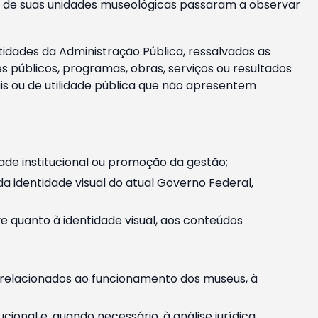
m e de suas unidades museológicas passaram a observar
tidades da Administração Pública, ressalvadas as
públicos, programas, obras, serviços ou resultados
is ou de utilidade pública que não apresentem
ade institucional ou promoção da gestão;
identidade visual do atual Governo Federal,
ive quanto à identidade visual, aos conteúdos
, relacionados ao funcionamento dos museus, à
onal e, quando necessário, à análise jurídica.