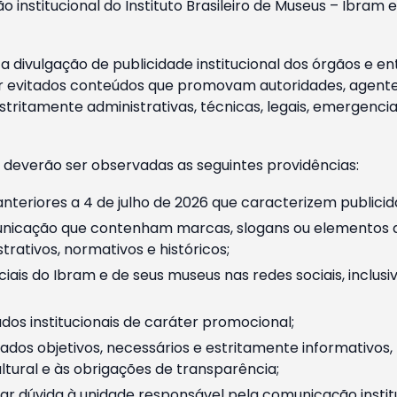
o institucional do Instituto Brasileiro de Museus – Ibra
 divulgação de publicidade institucional dos órgãos e en
 evitados conteúdos que promovam autoridades, agentes 
ritamente administrativas, técnicas, legais, emergencia
 deverão ser observadas as seguintes providências:
nteriores a 4 de julho de 2026 que caracterizem publicid
nicação que contenham marcas, slogans ou elementos da 
rativos, normativos e históricos;
ciais do Ibram e de seus museus nas redes sociais, inclus
os institucionais de caráter promocional;
dos objetivos, necessários e estritamente informativos
tural e às obrigações de transparência;
r dúvida à unidade responsável pela comunicação instituci