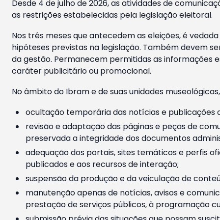
Desde 4 de julho de 2026, as atividades de comunicaçã
as restrições estabelecidas pela legislação eleitoral.
Nos três meses que antecedem as eleições, é vedada a
hipóteses previstas na legislação. Também devem ser
da gestão. Permanecem permitidas as informações est
caráter publicitário ou promocional.
No âmbito do Ibram e de suas unidades museológicas,
ocultação temporária das notícias e publicações a
revisão e adaptação das páginas e peças de comu
preservada a integridade dos documentos administ
adequação dos portais, sites temáticos e perfis ofi
publicados e aos recursos de interação;
suspensão da produção e da veiculação de conteúd
manutenção apenas de notícias, avisos e comunica
prestação de serviços públicos, à programação cul
submissão prévia das situações que possam suscita