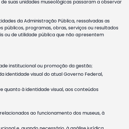
m e de suas unidades museológicas passaram a observar
tidades da Administração Pública, ressalvadas as
públicos, programas, obras, serviços ou resultados
is ou de utilidade pública que não apresentem
ade institucional ou promoção da gestão;
identidade visual do atual Governo Federal,
ive quanto à identidade visual, aos conteúdos
, relacionados ao funcionamento dos museus, à
onal e, quando necessário, à análise jurídica.