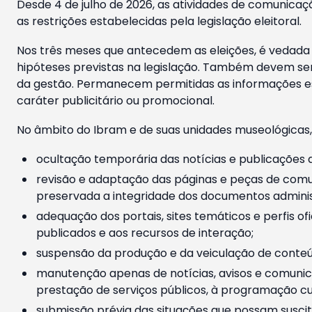
Desde 4 de julho de 2026, as atividades de comunicaçã
as restrições estabelecidas pela legislação eleitoral.
Nos três meses que antecedem as eleições, é vedada a
hipóteses previstas na legislação. Também devem ser
da gestão. Permanecem permitidas as informações est
caráter publicitário ou promocional.
No âmbito do Ibram e de suas unidades museológicas,
ocultação temporária das notícias e publicações a
revisão e adaptação das páginas e peças de comu
preservada a integridade dos documentos administ
adequação dos portais, sites temáticos e perfis ofi
publicados e aos recursos de interação;
suspensão da produção e da veiculação de conteúd
manutenção apenas de notícias, avisos e comunica
prestação de serviços públicos, à programação cul
submissão prévia das situações que possam suscita