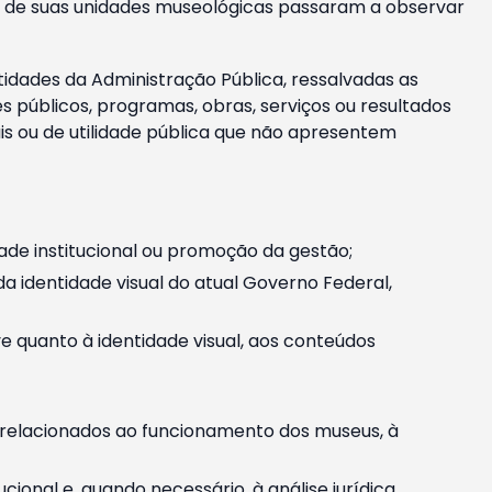
m e de suas unidades museológicas passaram a observar
tidades da Administração Pública, ressalvadas as
públicos, programas, obras, serviços ou resultados
is ou de utilidade pública que não apresentem
ade institucional ou promoção da gestão;
identidade visual do atual Governo Federal,
ive quanto à identidade visual, aos conteúdos
, relacionados ao funcionamento dos museus, à
onal e, quando necessário, à análise jurídica.