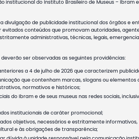
o institucional do Instituto Brasileiro de Museus – Ibra
 divulgação de publicidade institucional dos órgãos e en
 evitados conteúdos que promovam autoridades, agentes 
ritamente administrativas, técnicas, legais, emergencia
 deverão ser observadas as seguintes providências:
nteriores a 4 de julho de 2026 que caracterizem publicid
nicação que contenham marcas, slogans ou elementos da 
rativos, normativos e históricos;
ciais do Ibram e de seus museus nas redes sociais, inclus
os institucionais de caráter promocional;
dos objetivos, necessários e estritamente informativos
tural e às obrigações de transparência;
r dúvida à unidade responsável pela comunicação instituci