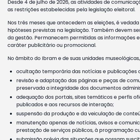
Desde 4 de julho de 2026, as atividades de comunicaçã
as restrições estabelecidas pela legislação eleitoral.
Nos três meses que antecedem as eleições, é vedada a
hipóteses previstas na legislação. Também devem ser
da gestão. Permanecem permitidas as informações est
caráter publicitário ou promocional.
No âmbito do Ibram e de suas unidades museológicas,
ocultação temporária das notícias e publicações a
revisão e adaptação das páginas e peças de comu
preservada a integridade dos documentos administ
adequação dos portais, sites temáticos e perfis ofi
publicados e aos recursos de interação;
suspensão da produção e da veiculação de conteúd
manutenção apenas de notícias, avisos e comunica
prestação de serviços públicos, à programação cul
submissão prévia das situações que possam suscita