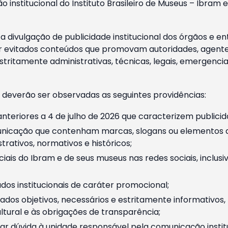
o institucional do Instituto Brasileiro de Museus – Ibra
 divulgação de publicidade institucional dos órgãos e en
 evitados conteúdos que promovam autoridades, agentes 
ritamente administrativas, técnicas, legais, emergencia
 deverão ser observadas as seguintes providências:
nteriores a 4 de julho de 2026 que caracterizem publicid
nicação que contenham marcas, slogans ou elementos da 
rativos, normativos e históricos;
ciais do Ibram e de seus museus nas redes sociais, inclus
os institucionais de caráter promocional;
dos objetivos, necessários e estritamente informativos
tural e às obrigações de transparência;
r dúvida à unidade responsável pela comunicação instituci