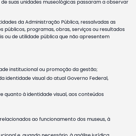
m e de suas unidades museológicas passaram a observar
tidades da Administração Pública, ressalvadas as
públicos, programas, obras, serviços ou resultados
is ou de utilidade pública que não apresentem
ade institucional ou promoção da gestão;
identidade visual do atual Governo Federal,
ive quanto à identidade visual, aos conteúdos
, relacionados ao funcionamento dos museus, à
onal e, quando necessário, à análise jurídica.