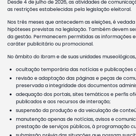
Desde 4 de julho de 2026, as atividades de comunicaçã
as restrições estabelecidas pela legislação eleitoral.
Nos três meses que antecedem as eleições, é vedada a
hipóteses previstas na legislação. Também devem ser
da gestão. Permanecem permitidas as informações est
caráter publicitário ou promocional.
No âmbito do Ibram e de suas unidades museológicas,
ocultação temporária das notícias e publicações a
revisão e adaptação das páginas e peças de comu
preservada a integridade dos documentos administ
adequação dos portais, sites temáticos e perfis ofi
publicados e aos recursos de interação;
suspensão da produção e da veiculação de conteúd
manutenção apenas de notícias, avisos e comunica
prestação de serviços públicos, à programação cul
submissão prévia das situações que possam suscita