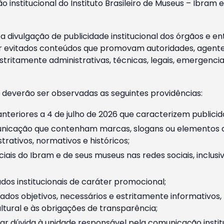
o institucional do Instituto Brasileiro de Museus – Ibra
 divulgação de publicidade institucional dos órgãos e en
 evitados conteúdos que promovam autoridades, agentes 
ritamente administrativas, técnicas, legais, emergencia
 deverão ser observadas as seguintes providências:
nteriores a 4 de julho de 2026 que caracterizem publicid
nicação que contenham marcas, slogans ou elementos da 
rativos, normativos e históricos;
ciais do Ibram e de seus museus nas redes sociais, inclus
os institucionais de caráter promocional;
dos objetivos, necessários e estritamente informativos
tural e às obrigações de transparência;
r dúvida à unidade responsável pela comunicação instituci