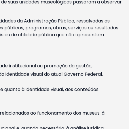
m e de suas unidades museológicas passaram a observar
tidades da Administração Pública, ressalvadas as
públicos, programas, obras, serviços ou resultados
is ou de utilidade pública que não apresentem
ade institucional ou promoção da gestão;
identidade visual do atual Governo Federal,
ive quanto à identidade visual, aos conteúdos
, relacionados ao funcionamento dos museus, à
onal e, quando necessário, à análise jurídica.