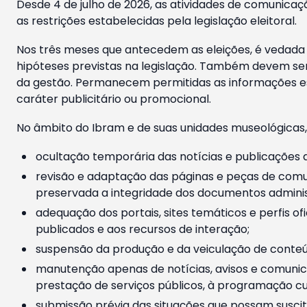
Desde 4 de julho de 2026, as atividades de comunicaçã
as restrições estabelecidas pela legislação eleitoral.
Nos três meses que antecedem as eleições, é vedada a
hipóteses previstas na legislação. Também devem ser
da gestão. Permanecem permitidas as informações est
caráter publicitário ou promocional.
No âmbito do Ibram e de suas unidades museológicas,
ocultação temporária das notícias e publicações a
revisão e adaptação das páginas e peças de comu
preservada a integridade dos documentos administ
adequação dos portais, sites temáticos e perfis ofi
publicados e aos recursos de interação;
suspensão da produção e da veiculação de conteúd
manutenção apenas de notícias, avisos e comunica
prestação de serviços públicos, à programação cul
submissão prévia das situações que possam suscita