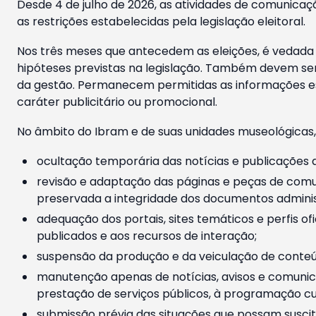
Desde 4 de julho de 2026, as atividades de comunicaçã
as restrições estabelecidas pela legislação eleitoral.
Nos três meses que antecedem as eleições, é vedada a
hipóteses previstas na legislação. Também devem ser
da gestão. Permanecem permitidas as informações est
caráter publicitário ou promocional.
No âmbito do Ibram e de suas unidades museológicas,
ocultação temporária das notícias e publicações a
revisão e adaptação das páginas e peças de comu
preservada a integridade dos documentos administ
adequação dos portais, sites temáticos e perfis ofi
publicados e aos recursos de interação;
suspensão da produção e da veiculação de conteúd
manutenção apenas de notícias, avisos e comunica
prestação de serviços públicos, à programação cul
submissão prévia das situações que possam suscita