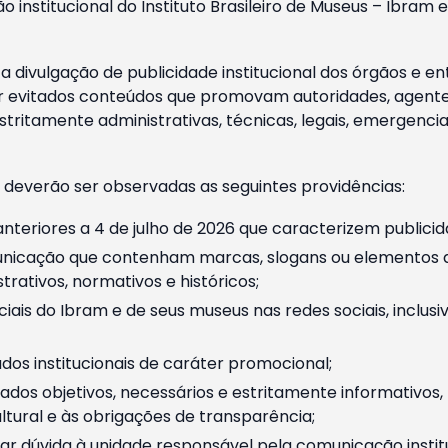
o institucional do Instituto Brasileiro de Museus – Ibra
 divulgação de publicidade institucional dos órgãos e en
 evitados conteúdos que promovam autoridades, agentes 
ritamente administrativas, técnicas, legais, emergencia
 deverão ser observadas as seguintes providências:
nteriores a 4 de julho de 2026 que caracterizem publicid
nicação que contenham marcas, slogans ou elementos da 
rativos, normativos e históricos;
ciais do Ibram e de seus museus nas redes sociais, inclus
os institucionais de caráter promocional;
dos objetivos, necessários e estritamente informativos
tural e às obrigações de transparência;
r dúvida à unidade responsável pela comunicação instituci