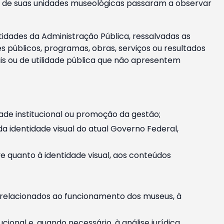
m e de suas unidades museológicas passaram a observar
tidades da Administração Pública, ressalvadas as
públicos, programas, obras, serviços ou resultados
is ou de utilidade pública que não apresentem
ade institucional ou promoção da gestão;
identidade visual do atual Governo Federal,
ive quanto à identidade visual, aos conteúdos
, relacionados ao funcionamento dos museus, à
onal e, quando necessário, à análise jurídica.