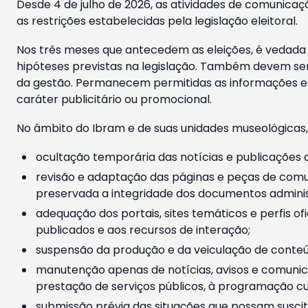
Desde 4 de julho de 2026, as atividades de comunicaçã
as restrições estabelecidas pela legislação eleitoral.
Nos três meses que antecedem as eleições, é vedada a
hipóteses previstas na legislação. Também devem ser
da gestão. Permanecem permitidas as informações est
caráter publicitário ou promocional.
No âmbito do Ibram e de suas unidades museológicas,
ocultação temporária das notícias e publicações a
revisão e adaptação das páginas e peças de comu
preservada a integridade dos documentos administ
adequação dos portais, sites temáticos e perfis ofi
publicados e aos recursos de interação;
suspensão da produção e da veiculação de conteúd
manutenção apenas de notícias, avisos e comunica
prestação de serviços públicos, à programação cul
submissão prévia das situações que possam suscita