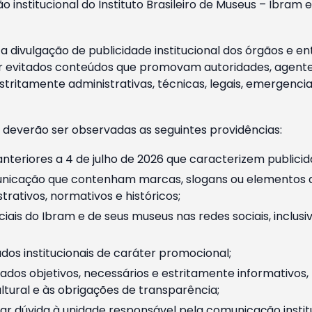
o institucional do Instituto Brasileiro de Museus – Ibra
 divulgação de publicidade institucional dos órgãos e en
 evitados conteúdos que promovam autoridades, agentes 
ritamente administrativas, técnicas, legais, emergencia
 deverão ser observadas as seguintes providências:
nteriores a 4 de julho de 2026 que caracterizem publicid
nicação que contenham marcas, slogans ou elementos da 
rativos, normativos e históricos;
ciais do Ibram e de seus museus nas redes sociais, inclus
os institucionais de caráter promocional;
dos objetivos, necessários e estritamente informativos
tural e às obrigações de transparência;
r dúvida à unidade responsável pela comunicação instituci