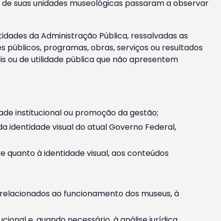
m e de suas unidades museológicas passaram a observar
tidades da Administração Pública, ressalvadas as
públicos, programas, obras, serviços ou resultados
is ou de utilidade pública que não apresentem
ade institucional ou promoção da gestão;
identidade visual do atual Governo Federal,
ive quanto à identidade visual, aos conteúdos
, relacionados ao funcionamento dos museus, à
onal e, quando necessário, à análise jurídica.