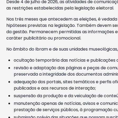
Desde 4 de julho de 2026, as atividades de comunicaçã
as restrições estabelecidas pela legislação eleitoral.
Nos três meses que antecedem as eleições, é vedada a
hipóteses previstas na legislação. Também devem ser
da gestão. Permanecem permitidas as informações est
caráter publicitário ou promocional.
No âmbito do Ibram e de suas unidades museológicas,
ocultação temporária das notícias e publicações a
revisão e adaptação das páginas e peças de comu
preservada a integridade dos documentos administ
adequação dos portais, sites temáticos e perfis ofi
publicados e aos recursos de interação;
suspensão da produção e da veiculação de conteúd
manutenção apenas de notícias, avisos e comunica
prestação de serviços públicos, à programação cul
submissão prévia das situações que possam suscita