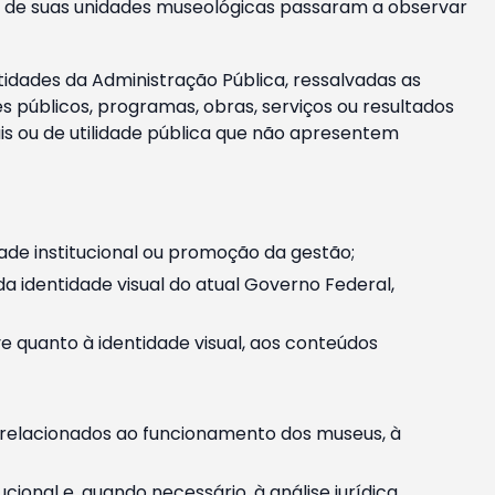
m e de suas unidades museológicas passaram a observar
tidades da Administração Pública, ressalvadas as
públicos, programas, obras, serviços ou resultados
is ou de utilidade pública que não apresentem
ade institucional ou promoção da gestão;
identidade visual do atual Governo Federal,
ive quanto à identidade visual, aos conteúdos
, relacionados ao funcionamento dos museus, à
onal e, quando necessário, à análise jurídica.