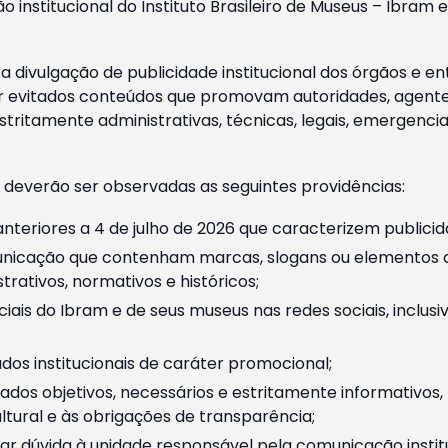
o institucional do Instituto Brasileiro de Museus – Ibra
 divulgação de publicidade institucional dos órgãos e en
 evitados conteúdos que promovam autoridades, agentes 
ritamente administrativas, técnicas, legais, emergencia
 deverão ser observadas as seguintes providências:
nteriores a 4 de julho de 2026 que caracterizem publicid
nicação que contenham marcas, slogans ou elementos da 
rativos, normativos e históricos;
ciais do Ibram e de seus museus nas redes sociais, inclus
os institucionais de caráter promocional;
dos objetivos, necessários e estritamente informativos
tural e às obrigações de transparência;
r dúvida à unidade responsável pela comunicação instituci