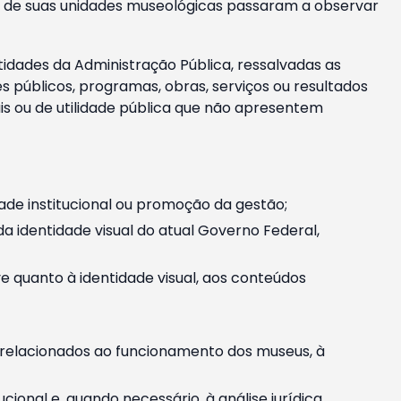
m e de suas unidades museológicas passaram a observar
tidades da Administração Pública, ressalvadas as
públicos, programas, obras, serviços ou resultados
is ou de utilidade pública que não apresentem
ade institucional ou promoção da gestão;
identidade visual do atual Governo Federal,
ive quanto à identidade visual, aos conteúdos
, relacionados ao funcionamento dos museus, à
onal e, quando necessário, à análise jurídica.