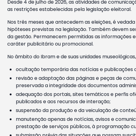
Desde 4 de julho de 2026, as atividades de comunicaçã
as restrições estabelecidas pela legislação eleitoral.
Nos três meses que antecedem as eleições, é vedada a
hipóteses previstas na legislação. Também devem ser
da gestão. Permanecem permitidas as informações est
caráter publicitário ou promocional.
No âmbito do Ibram e de suas unidades museológicas,
ocultação temporária das notícias e publicações a
revisão e adaptação das páginas e peças de comu
preservada a integridade dos documentos administ
adequação dos portais, sites temáticos e perfis ofi
publicados e aos recursos de interação;
suspensão da produção e da veiculação de conteúd
manutenção apenas de notícias, avisos e comunica
prestação de serviços públicos, à programação cul
submissão prévia das situações que possam suscita