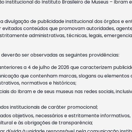
o institucional do Instituto Brasileiro de Museus – Ibra
 divulgação de publicidade institucional dos órgãos e en
 evitados conteúdos que promovam autoridades, agentes 
ritamente administrativas, técnicas, legais, emergencia
 deverão ser observadas as seguintes providências:
nteriores a 4 de julho de 2026 que caracterizem publicid
nicação que contenham marcas, slogans ou elementos da 
rativos, normativos e históricos;
ciais do Ibram e de seus museus nas redes sociais, inclus
os institucionais de caráter promocional;
dos objetivos, necessários e estritamente informativos
tural e às obrigações de transparência;
r dúvida à unidade responsável pela comunicação instituci