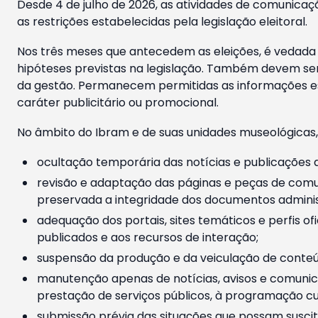
Desde 4 de julho de 2026, as atividades de comunicaçã
as restrições estabelecidas pela legislação eleitoral.
Nos três meses que antecedem as eleições, é vedada a
hipóteses previstas na legislação. Também devem ser
da gestão. Permanecem permitidas as informações est
caráter publicitário ou promocional.
No âmbito do Ibram e de suas unidades museológicas,
ocultação temporária das notícias e publicações a
revisão e adaptação das páginas e peças de comu
preservada a integridade dos documentos administ
adequação dos portais, sites temáticos e perfis ofi
publicados e aos recursos de interação;
suspensão da produção e da veiculação de conteúd
manutenção apenas de notícias, avisos e comunica
prestação de serviços públicos, à programação cul
submissão prévia das situações que possam suscita