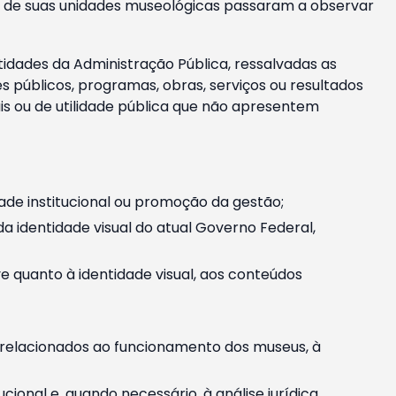
m e de suas unidades museológicas passaram a observar
tidades da Administração Pública, ressalvadas as
públicos, programas, obras, serviços ou resultados
is ou de utilidade pública que não apresentem
ade institucional ou promoção da gestão;
identidade visual do atual Governo Federal,
ive quanto à identidade visual, aos conteúdos
, relacionados ao funcionamento dos museus, à
onal e, quando necessário, à análise jurídica.