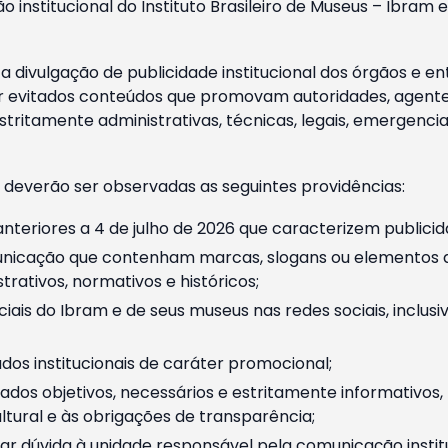
o institucional do Instituto Brasileiro de Museus – Ibra
 divulgação de publicidade institucional dos órgãos e en
 evitados conteúdos que promovam autoridades, agentes 
ritamente administrativas, técnicas, legais, emergencia
 deverão ser observadas as seguintes providências:
nteriores a 4 de julho de 2026 que caracterizem publicid
nicação que contenham marcas, slogans ou elementos da 
rativos, normativos e históricos;
ciais do Ibram e de seus museus nas redes sociais, inclus
os institucionais de caráter promocional;
dos objetivos, necessários e estritamente informativos
tural e às obrigações de transparência;
r dúvida à unidade responsável pela comunicação instituci