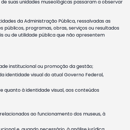
m e de suas unidades museológicas passaram a observar
tidades da Administração Pública, ressalvadas as
públicos, programas, obras, serviços ou resultados
is ou de utilidade pública que não apresentem
ade institucional ou promoção da gestão;
identidade visual do atual Governo Federal,
ive quanto à identidade visual, aos conteúdos
, relacionados ao funcionamento dos museus, à
onal e, quando necessário, à análise jurídica.