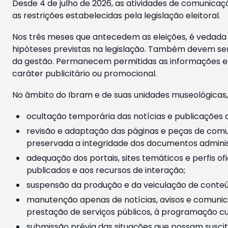
Desde 4 de julho de 2026, as atividades de comunicaçã
as restrições estabelecidas pela legislação eleitoral.
Nos três meses que antecedem as eleições, é vedada a
hipóteses previstas na legislação. Também devem ser
da gestão. Permanecem permitidas as informações est
caráter publicitário ou promocional.
No âmbito do Ibram e de suas unidades museológicas,
ocultação temporária das notícias e publicações a
revisão e adaptação das páginas e peças de comu
preservada a integridade dos documentos administ
adequação dos portais, sites temáticos e perfis ofi
publicados e aos recursos de interação;
suspensão da produção e da veiculação de conteúd
manutenção apenas de notícias, avisos e comunica
prestação de serviços públicos, à programação cul
submissão prévia das situações que possam suscita