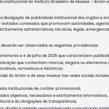
o institucional do Instituto Brasileiro de Museus – Ibra
 divulgação de publicidade institucional dos órgãos e en
 evitados conteúdos que promovam autoridades, agentes 
ritamente administrativas, técnicas, legais, emergencia
 deverão ser observadas as seguintes providências:
nteriores a 4 de julho de 2026 que caracterizem publicid
nicação que contenham marcas, slogans ou elementos da 
rativos, normativos e históricos;
ciais do Ibram e de seus museus nas redes sociais, inclus
os institucionais de caráter promocional;
dos objetivos, necessários e estritamente informativos
tural e às obrigações de transparência;
r dúvida à unidade responsável pela comunicação instituci