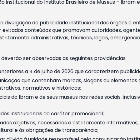
o institucional do Instituto Brasileiro de Museus – Ibra
 divulgação de publicidade institucional dos órgãos e en
 evitados conteúdos que promovam autoridades, agentes 
ritamente administrativas, técnicas, legais, emergencia
 deverão ser observadas as seguintes providências:
nteriores a 4 de julho de 2026 que caracterizem publicid
nicação que contenham marcas, slogans ou elementos da 
rativos, normativos e históricos;
ciais do Ibram e de seus museus nas redes sociais, inclus
os institucionais de caráter promocional;
dos objetivos, necessários e estritamente informativos
tural e às obrigações de transparência;
r dúvida à unidade responsável pela comunicação instituci