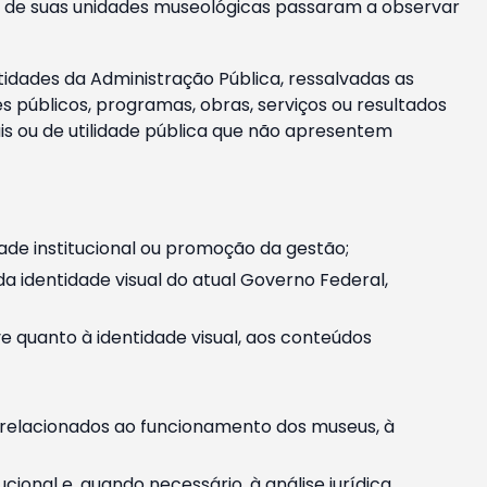
m e de suas unidades museológicas passaram a observar
tidades da Administração Pública, ressalvadas as
públicos, programas, obras, serviços ou resultados
is ou de utilidade pública que não apresentem
ade institucional ou promoção da gestão;
identidade visual do atual Governo Federal,
ive quanto à identidade visual, aos conteúdos
, relacionados ao funcionamento dos museus, à
onal e, quando necessário, à análise jurídica.