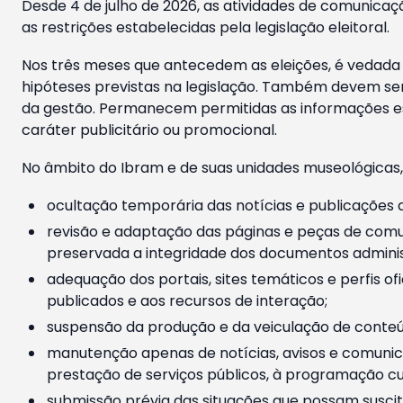
Desde 4 de julho de 2026, as atividades de comunicaçã
as restrições estabelecidas pela legislação eleitoral.
Nos três meses que antecedem as eleições, é vedada a
hipóteses previstas na legislação. Também devem ser
da gestão. Permanecem permitidas as informações est
caráter publicitário ou promocional.
No âmbito do Ibram e de suas unidades museológicas,
ocultação temporária das notícias e publicações a
revisão e adaptação das páginas e peças de comu
preservada a integridade dos documentos administ
adequação dos portais, sites temáticos e perfis ofi
publicados e aos recursos de interação;
suspensão da produção e da veiculação de conteúd
manutenção apenas de notícias, avisos e comunica
prestação de serviços públicos, à programação cul
submissão prévia das situações que possam suscita