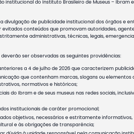
o institucional do Instituto Brasileiro de Museus – Ibra
 divulgação de publicidade institucional dos órgãos e en
 evitados conteúdos que promovam autoridades, agentes 
ritamente administrativas, técnicas, legais, emergencia
 deverão ser observadas as seguintes providências:
nteriores a 4 de julho de 2026 que caracterizem publicid
nicação que contenham marcas, slogans ou elementos da 
rativos, normativos e históricos;
ciais do Ibram e de seus museus nas redes sociais, inclus
os institucionais de caráter promocional;
dos objetivos, necessários e estritamente informativos
tural e às obrigações de transparência;
r dúvida à unidade responsável pela comunicação instituci