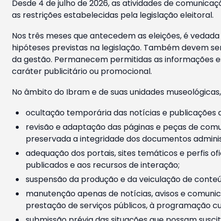
Desde 4 de julho de 2026, as atividades de comunicaçã
as restrições estabelecidas pela legislação eleitoral.
Nos três meses que antecedem as eleições, é vedada a
hipóteses previstas na legislação. Também devem ser
da gestão. Permanecem permitidas as informações est
caráter publicitário ou promocional.
No âmbito do Ibram e de suas unidades museológicas,
ocultação temporária das notícias e publicações a
revisão e adaptação das páginas e peças de comu
preservada a integridade dos documentos administ
adequação dos portais, sites temáticos e perfis ofi
publicados e aos recursos de interação;
suspensão da produção e da veiculação de conteúd
manutenção apenas de notícias, avisos e comunica
prestação de serviços públicos, à programação cul
submissão prévia das situações que possam suscita