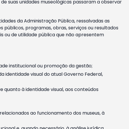
m e de suas unidades museológicas passaram a observar
tidades da Administração Pública, ressalvadas as
públicos, programas, obras, serviços ou resultados
is ou de utilidade pública que não apresentem
ade institucional ou promoção da gestão;
identidade visual do atual Governo Federal,
ive quanto à identidade visual, aos conteúdos
, relacionados ao funcionamento dos museus, à
onal e, quando necessário, à análise jurídica.