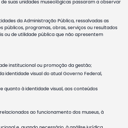
m e de suas unidades museológicas passaram a observar
tidades da Administração Pública, ressalvadas as
públicos, programas, obras, serviços ou resultados
is ou de utilidade pública que não apresentem
ade institucional ou promoção da gestão;
identidade visual do atual Governo Federal,
ive quanto à identidade visual, aos conteúdos
, relacionados ao funcionamento dos museus, à
onal e, quando necessário, à análise jurídica.