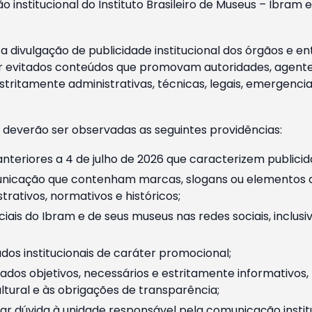
o institucional do Instituto Brasileiro de Museus – Ibra
 divulgação de publicidade institucional dos órgãos e en
 evitados conteúdos que promovam autoridades, agentes 
ritamente administrativas, técnicas, legais, emergencia
 deverão ser observadas as seguintes providências:
nteriores a 4 de julho de 2026 que caracterizem publicid
nicação que contenham marcas, slogans ou elementos da 
rativos, normativos e históricos;
ciais do Ibram e de seus museus nas redes sociais, inclus
os institucionais de caráter promocional;
dos objetivos, necessários e estritamente informativos
tural e às obrigações de transparência;
r dúvida à unidade responsável pela comunicação instituci