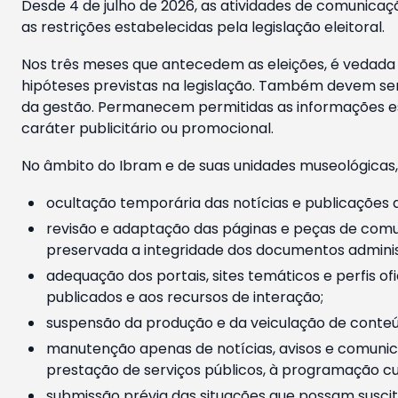
Desde 4 de julho de 2026, as atividades de comunicaçã
as restrições estabelecidas pela legislação eleitoral.
Nos três meses que antecedem as eleições, é vedada a
hipóteses previstas na legislação. Também devem ser
da gestão. Permanecem permitidas as informações est
caráter publicitário ou promocional.
No âmbito do Ibram e de suas unidades museológicas,
ocultação temporária das notícias e publicações a
revisão e adaptação das páginas e peças de comu
preservada a integridade dos documentos administ
adequação dos portais, sites temáticos e perfis ofi
publicados e aos recursos de interação;
suspensão da produção e da veiculação de conteúd
manutenção apenas de notícias, avisos e comunica
prestação de serviços públicos, à programação cul
submissão prévia das situações que possam suscita