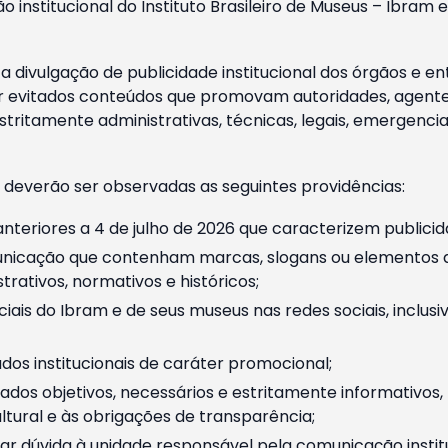
o institucional do Instituto Brasileiro de Museus – Ibra
 divulgação de publicidade institucional dos órgãos e en
 evitados conteúdos que promovam autoridades, agentes 
ritamente administrativas, técnicas, legais, emergencia
 deverão ser observadas as seguintes providências:
nteriores a 4 de julho de 2026 que caracterizem publicid
nicação que contenham marcas, slogans ou elementos da 
rativos, normativos e históricos;
ciais do Ibram e de seus museus nas redes sociais, inclus
os institucionais de caráter promocional;
dos objetivos, necessários e estritamente informativos
tural e às obrigações de transparência;
r dúvida à unidade responsável pela comunicação instituci