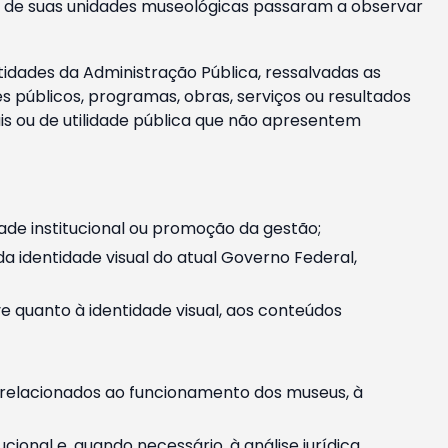
m e de suas unidades museológicas passaram a observar
tidades da Administração Pública, ressalvadas as
públicos, programas, obras, serviços ou resultados
is ou de utilidade pública que não apresentem
ade institucional ou promoção da gestão;
identidade visual do atual Governo Federal,
ive quanto à identidade visual, aos conteúdos
, relacionados ao funcionamento dos museus, à
onal e, quando necessário, à análise jurídica.