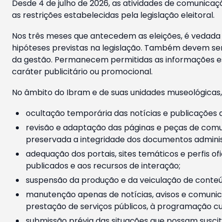
Desde 4 de julho de 2026, as atividades de comunicaçã
as restrições estabelecidas pela legislação eleitoral.
Nos três meses que antecedem as eleições, é vedada a
hipóteses previstas na legislação. Também devem ser
da gestão. Permanecem permitidas as informações est
caráter publicitário ou promocional.
No âmbito do Ibram e de suas unidades museológicas,
ocultação temporária das notícias e publicações a
revisão e adaptação das páginas e peças de comu
preservada a integridade dos documentos administ
adequação dos portais, sites temáticos e perfis ofi
publicados e aos recursos de interação;
suspensão da produção e da veiculação de conteúd
manutenção apenas de notícias, avisos e comunica
prestação de serviços públicos, à programação cul
submissão prévia das situações que possam suscita