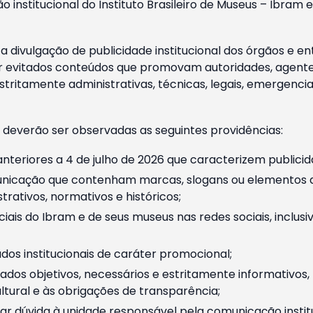
o institucional do Instituto Brasileiro de Museus – Ibra
 divulgação de publicidade institucional dos órgãos e en
 evitados conteúdos que promovam autoridades, agentes 
ritamente administrativas, técnicas, legais, emergencia
 deverão ser observadas as seguintes providências:
nteriores a 4 de julho de 2026 que caracterizem publicid
nicação que contenham marcas, slogans ou elementos da 
rativos, normativos e históricos;
ciais do Ibram e de seus museus nas redes sociais, inclus
os institucionais de caráter promocional;
dos objetivos, necessários e estritamente informativos
tural e às obrigações de transparência;
r dúvida à unidade responsável pela comunicação instituci