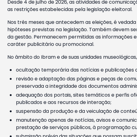
Desde 4 de julho de 2026, as atividades de comunicaçã
as restrições estabelecidas pela legislação eleitoral.
Nos três meses que antecedem as eleições, é vedada a
hipóteses previstas na legislação. Também devem ser
da gestão. Permanecem permitidas as informações est
caráter publicitário ou promocional.
No âmbito do Ibram e de suas unidades museológicas,
ocultação temporária das notícias e publicações a
revisão e adaptação das páginas e peças de comu
preservada a integridade dos documentos administ
adequação dos portais, sites temáticos e perfis ofi
publicados e aos recursos de interação;
suspensão da produção e da veiculação de conteúd
manutenção apenas de notícias, avisos e comunica
prestação de serviços públicos, à programação cul
submissão prévia das situações que possam suscita