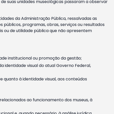
m e de suas unidades museológicas passaram a observar
tidades da Administração Pública, ressalvadas as
públicos, programas, obras, serviços ou resultados
is ou de utilidade pública que não apresentem
ade institucional ou promoção da gestão;
identidade visual do atual Governo Federal,
ive quanto à identidade visual, aos conteúdos
, relacionados ao funcionamento dos museus, à
onal e, quando necessário, à análise jurídica.