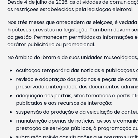
Desde 4 de julho de 2026, as atividades de comunicaçã
as restrições estabelecidas pela legislação eleitoral.
Nos três meses que antecedem as eleições, é vedada a
hipóteses previstas na legislação. Também devem ser
da gestão. Permanecem permitidas as informações est
caráter publicitário ou promocional.
No âmbito do Ibram e de suas unidades museológicas,
ocultação temporária das notícias e publicações a
revisão e adaptação das páginas e peças de comu
preservada a integridade dos documentos administ
adequação dos portais, sites temáticos e perfis ofi
publicados e aos recursos de interação;
suspensão da produção e da veiculação de conteúd
manutenção apenas de notícias, avisos e comunica
prestação de serviços públicos, à programação cul
submissão prévia das situações que possam suscita