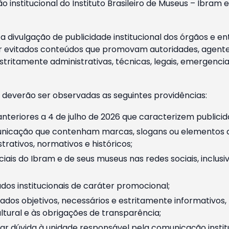
o institucional do Instituto Brasileiro de Museus – Ibra
 divulgação de publicidade institucional dos órgãos e en
 evitados conteúdos que promovam autoridades, agentes 
ritamente administrativas, técnicas, legais, emergencia
 deverão ser observadas as seguintes providências:
nteriores a 4 de julho de 2026 que caracterizem publicid
nicação que contenham marcas, slogans ou elementos da 
rativos, normativos e históricos;
ciais do Ibram e de seus museus nas redes sociais, inclus
os institucionais de caráter promocional;
dos objetivos, necessários e estritamente informativos
tural e às obrigações de transparência;
r dúvida à unidade responsável pela comunicação instituci