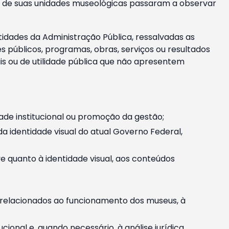
m e de suas unidades museológicas passaram a observar
tidades da Administração Pública, ressalvadas as
públicos, programas, obras, serviços ou resultados
is ou de utilidade pública que não apresentem
ade institucional ou promoção da gestão;
identidade visual do atual Governo Federal,
ive quanto à identidade visual, aos conteúdos
, relacionados ao funcionamento dos museus, à
onal e, quando necessário, à análise jurídica.